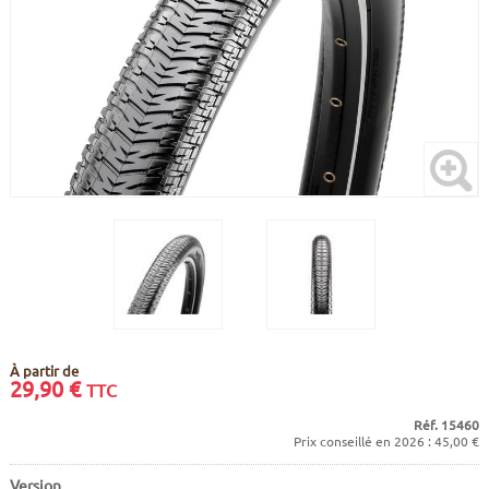
CADRES
ECRANS
SOINS DU CORPS
AUTOCOLLANTS
PURE DAYS
BATTERIES
ETUDE POSTURALE
GOODIES
CADRES E-BIKE
SUPPORTS
MOTEURS
COMMANDES DÉPORTÉES
CABLES ÉLECTRIQUES
À partir de
29,90
€
TTC
Réf. 15460
Prix conseillé en 2026 : 45,00 €
Version