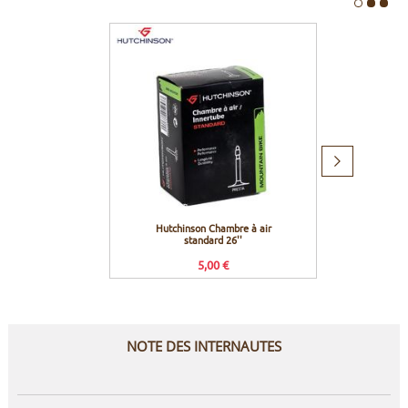
Produit
suivant
Hutchinson Chambre à air
Deity P
standard 26''
5,00 €
NOTE DES INTERNAUTES