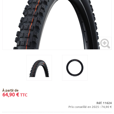
CADRES
ECRANS
SOINS DU CORPS
AUTOCOLLANTS
BATTERIES
ETUDE POSTURALE
GOODIES
CADRES E-BIKE
SUPPORTS
MOTEURS
COMMANDES DÉPORTÉES
CABLES ÉLECTRIQUES
À partir de
64,90
€
TTC
Réf. 11624
Prix conseillé en 2025 : 74,90 €