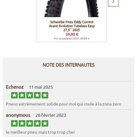
Produit
suivant
Schwalbe Pneu Eddy Current
Schw
Avant Evolution Tubeless Easy
27,5'' 2025
59,90 €
Prix conseillé en 2025 : 68,90 €
NOTE DES INTERNAUTES
Echenoz
11 mai 2025
Pneus extrêmement solide pour moi qui roule à la zona zero
anonymous
28 février 2023
le meilleur pneu mais trop trop cher