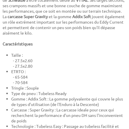
de
Schwalbe
à être totalement dédié au
VTTAE
. Ses larges sections,
ses crampons massifs et une bonne couche de gomme maximisent
les performances, que ce soit en montée ou sur terrain technique.
La
carcasse Super Gravity
et la gomme
Addix Soft
jouent également
un rôle extrêment important sur les performances du Eddy Current
et permettent de contenir un peu son poids bien qu'il dépasse
aisément le kilo.
Caractéristiques
Taille :
- 27.5x2.60
- 27.5x2.80
ETRTO :
- 65-584
- 70-584
Tringle : Souple
Type de pneu : Tubeless Ready
Gomme : Addix Soft : La gomme polyvalente qui couvre le plus
de types d'utilisation (de l'Enduro à la Descente)
Carcasse : Super Gravity : La carcasse ideale pour ceux qui
recherchent la performance d'un pneu DH sans l'inconvenient
de poids
Technologie : Tubeless Easy : Passage au tubeless facilité et