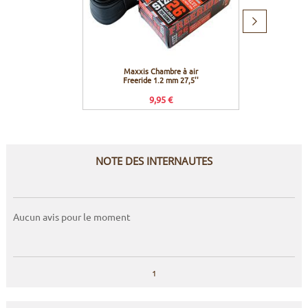
Produit
suivant
Maxxis Chambre à air
Pedros 
Freeride 1.2 mm 27,5''
9,95 €
NOTE DES INTERNAUTES
Aucun avis pour le moment
1