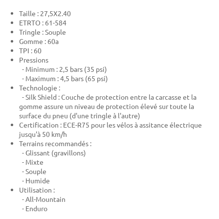
Taille : 27,5X2.40
ETRTO : 61-584
Tringle : Souple
Gomme : 60a
TPI : 60
Pressions
- Minimum : 2,5 bars (35 psi)
- Maximum : 4,5 bars (65 psi)
Technologie :
- Silk Shield : Couche de protection entre la carcasse et la
gomme assure un niveau de protection élevé sur toute la
surface du pneu (d'une tringle à l'autre)
Certification : ECE-R75 pour les vélos à assitance électrique
jusqu'à 50 km/h
Terrains recommandés :
- Glissant (gravillons)
- Mixte
- Souple
- Humide
Utilisation :
- All-Mountain
- Enduro