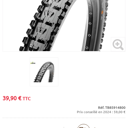
CADRES
ECRANS
SOINS DU CORPS
AUTOCOLLANTS
BATTERIES
ETUDE POSTURALE
GOODIES
CADRES E-BIKE
SUPPORTS
MOTEURS
COMMANDES DÉPORTÉES
CABLES ÉLECTRIQUES
39,90
€
TTC
Réf. TB85914800
Prix conseillé en 2024 : 59,00 €