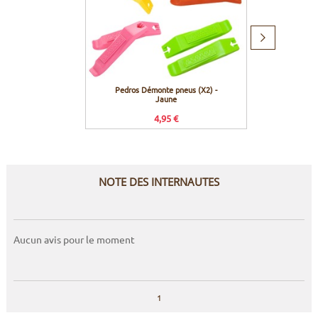
Produit
suivant
Pedros Démonte pneus (X2) -
Stans N
Jaune
Y
4,95 €
NOTE DES INTERNAUTES
Aucun avis pour le moment
1