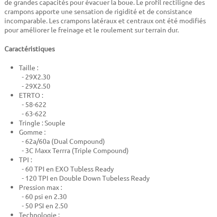
de grandes capacités pour évacuer la boue. Le profil rectiligne des
crampons apporte une sensation de rigidité et de consistance
incomparable. Les crampons latéraux et centraux ont été modifiés
pour améliorer le freinage et le roulement sur terrain dur.
Caractéristiques
Taille :
- 29X2.30
- 29X2.50
ETRTO :
- 58-622
- 63-622
Tringle : Souple
Gomme :
- 62a/60a (Dual Compound)
- 3C Maxx Terrra (Triple Compound)
TPI :
- 60 TPI en EXO Tubless Ready
- 120 TPI en Double Down Tubeless Ready
Pression max :
- 60 psi en 2.30
- 50 PSI en 2.50
Technologie :