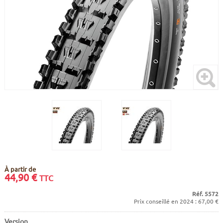
CADRES
ECRANS
SOINS DU CORPS
AUTOCOLLANTS
PURE DAYS
BATTERIES
ETUDE POSTURALE
GOODIES
CADRES E-BIKE
SUPPORTS
MOTEURS
COMMANDES DÉPORTÉES
CABLES ÉLECTRIQUES
À partir de
44,90
€
TTC
Réf. 5572
Prix conseillé en 2024 : 67,00 €
Version