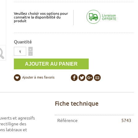
Veuillez choisir vos options pour
Livraison
connaitre la disponibilité du
OFFERTE
produit
Quantité
Quantité
+
-
Ajouter à mes favoris
Fiche technique
verts et agressifs
Référence
5743
rectiligne des
ns latéraux et