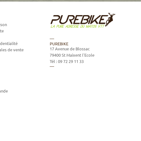
ison
te
dentialité
PUREBIKE
17 Avenue de Blossac
ales de vente
79400
St Maixent l'Ecole
Tél :
09 72 29 11 33
ande