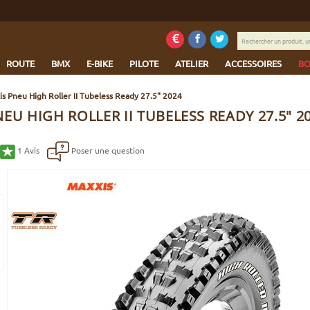
Rechercher
un
produit,
ROUTE
BMX
E-BIKE
PILOTE
ATELIER
ACCESSOIRES
BO
une
marque...
s Pneu High Roller II Tubeless Ready 27.5" 2024
EU HIGH ROLLER II TUBELESS READY 27.5" 2
1
Avis
Poser une question