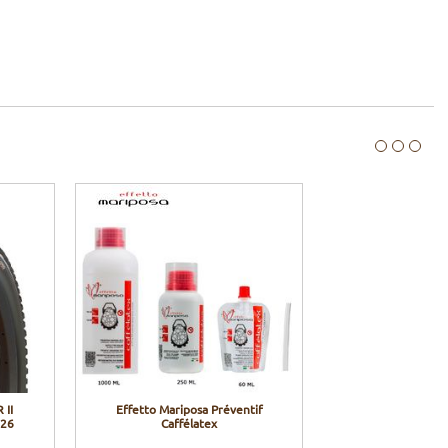
 II
Effetto Mariposa Préventif
026
Caffélatex