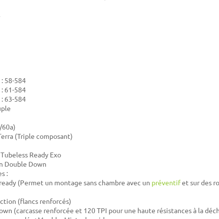
 : 58-584
 : 61-584
 : 63-584
uple
/60a)
erra (Triple composant)
 Tubeless Ready Exo
en Double Down
s :
 ready (Permet un montage sans chambre avec un
préventif
et sur des ro
ction (flancs renforcés)
wn (carcasse renforcée et 120 TPI pour une haute résistances à la déch