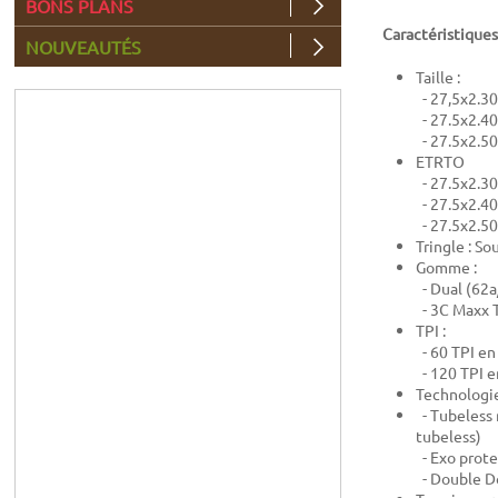
BONS PLANS
Caractéristiques
NOUVEAUTÉS
Taille :
- 27,5x2.30
- 27.5x2.40
- 27.5x2.50
ETRTO
- 27.5x2.30
- 27.5x2.40
- 27.5x2.50
Tringle : So
Gomme :
- Dual (62a
- 3C Maxx T
TPI :
- 60 TPI en
- 120 TPI 
Technologie
- Tubeless
tubeless)
- Exo prote
-
Double Do