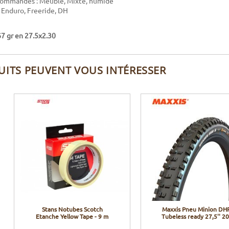
commandés : Meuble, Mixte, humide
: Enduro, Freeride, DH
67 gr en 27.5x2.30
UITS PEUVENT VOUS INTÉRESSER
Stans Notubes Scotch
Maxxis Pneu Minion DHR
Etanche Yellow Tape - 9 m
Tubeless ready 27,5'' 2