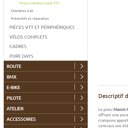
Pneus tubeless ready VTT
Chambres à air
Préventifs et réparation
PIÈCES VTT ET PÉRIPHÉRIQUES
VÉLOS COMPLETS
CADRES
PURE DAYS
ROUTE
BMX
E-BIKE
Descriptif 
PILOTE
ATELIER
Le pneu
Maxxis H
offrant une exce
ACCESSOIRES
crampons apporte
centraux ont été