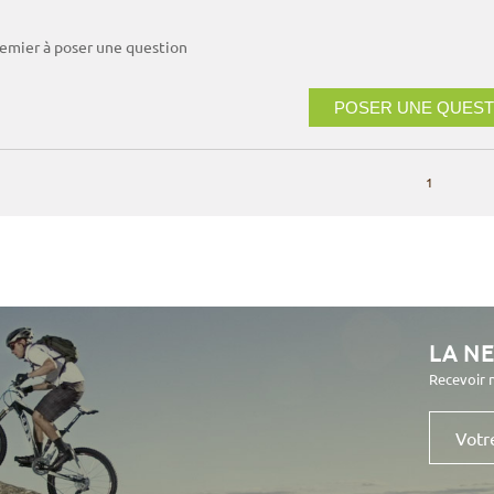
remier à poser une question
POSER UNE QUEST
1
LA N
Recevoir 
Votre
e-
mail