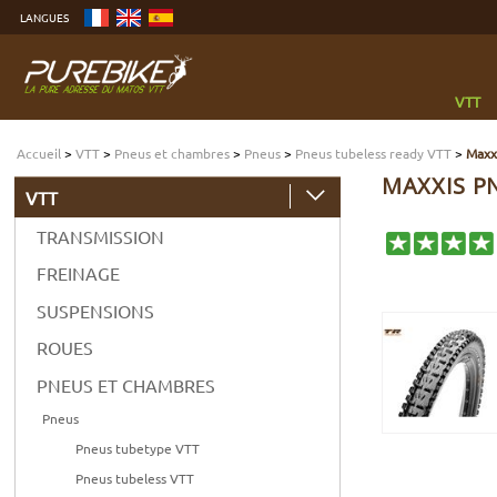
Aller
LANGUES
au
contenu
Aller
au
menu
Aller
à
VTT
la
recherche
Accueil
>
VTT
>
Pneus et chambres
>
Pneus
>
Pneus tubeless ready VTT
>
Maxxi
MAXXIS PN
VTT
TRANSMISSION
FREINAGE
SUSPENSIONS
ROUES
PNEUS ET CHAMBRES
Pneus
Pneus tubetype VTT
Pneus tubeless VTT