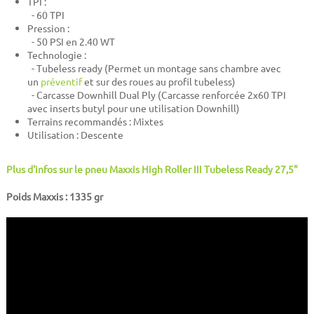
TPI :
- 60 TPI
Pression :
- 50 PSI en 2.40 WT
Technologie :
- Tubeless ready (Permet un montage sans chambre avec
un
préventif
et sur des roues au profil tubeless)
- Carcasse Downhill Dual Ply (Carcasse renforcée 2x60 TPI
avec inserts butyl pour une utilisation Downhill)
Terrains recommandés : Mixtes
Utilisation : Descente
Plus d'infos sur le pneu Maxxis High Roller III Tubeless Ready 27,5"
Poids Maxxis : 1335 gr