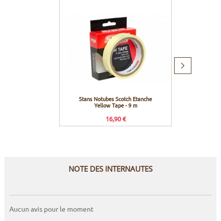
Produit
suivant
Stans Notubes Scotch Etanche
Effett
Yellow Tape - 9 m
16,90 €
NOTE DES INTERNAUTES
Aucun avis pour le moment