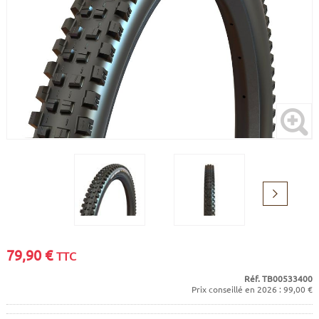
CADRES
ECRANS
SOINS DU CORPS
AUTOCOLLANTS
PURE DAYS
BATTERIES
ETUDE POSTURALE
GOODIES
CADRES E-BIKE
SUPPORTS
MOTEURS
COMMANDES DÉPORTÉES
CABLES ÉLECTRIQUES
Suivant
79,90
€
TTC
Réf. TB00533400
Prix conseillé en 2026 : 99,00 €