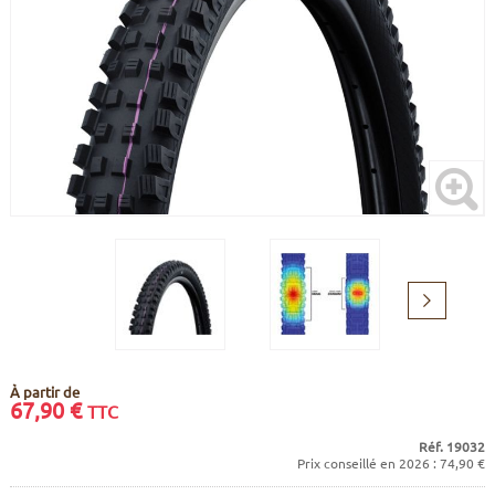
CADRES
ECRANS
SOINS DU CORPS
AUTOCOLLANTS
BATTERIES
ETUDE POSTURALE
GOODIES
CADRES E-BIKE
SUPPORTS
MOTEURS
COMMANDES DÉPORTÉES
CABLES ÉLECTRIQUES
Suivant
À partir de
67,90
€
TTC
Réf. 19032
Prix conseillé en 2026 : 74,90 €