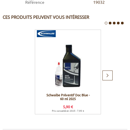
Référence
19032
CES PRODUITS PEUVENT VOUS INTÉRESSER
Produit
suivant
Schwalbe Préventif Doc Blue -
Schwal
60 ml 2025
Evolut
5,90 €
Prix conseillé en 2025 : 7,90 €
Prix c