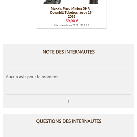
Maxxis Pneu Minion DHR II
Muc-Of
Downhill Tubeless ready 29''
2026
59,90 €
Prix conseillé en 2026 : 99,00 €
NOTE DES INTERNAUTES
Aucun avis pour le moment
1
QUESTIONS DES INTERNAUTES