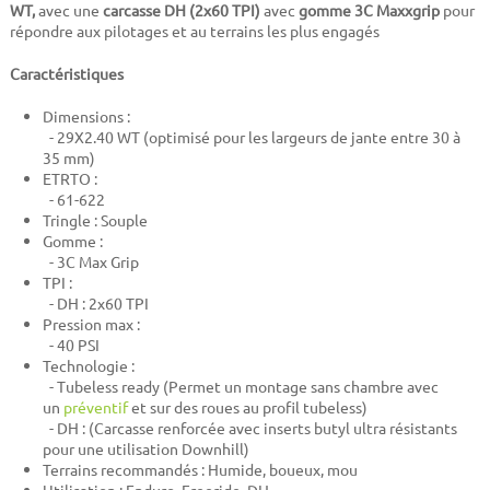
WT,
avec une
carcasse DH (2x60 TPI)
avec
gomme 3C Maxxgrip
pour
répondre aux pilotages et au terrains les plus engagés
Caractéristiques
Dimensions :
- 29X2.40 WT (optimisé pour les largeurs de jante entre 30 à
35 mm)
ETRTO :
- 61-622
Tringle : Souple
Gomme :
- 3C Max Grip
TPI :
- DH : 2x60 TPI
Pression max :
- 40 PSI
Technologie :
- Tubeless ready (Permet un montage sans chambre avec
un
préventif
et sur des roues au profil tubeless)
- DH :
(Carcasse renforcée avec inserts butyl ultra résistants
pour une utilisation Downhill)
Terrains recommandés : Humide, boueux, mou