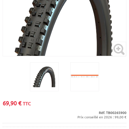
CADRES
ECRANS
SOINS DU CORPS
AUTOCOLLANTS
BATTERIES
ETUDE POSTURALE
GOODIES
CADRES E-BIKE
SUPPORTS
MOTEURS
COMMANDES DÉPORTÉES
CABLES ÉLECTRIQUES
69,90
€
TTC
Réf. TB00265900
Prix conseillé en 2026 : 99,00 €