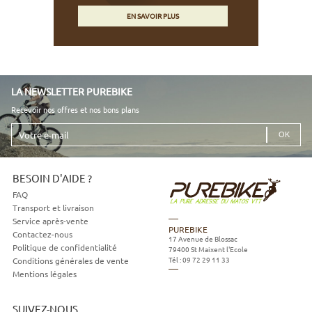
EN SAVOIR PLUS
LA NEWSLETTER PUREBIKE
Recevoir nos offres et nos bons plans
Votre
e-
mail
BESOIN D'AIDE ?
FAQ
Transport et livraison
Service après-vente
PUREBIKE
Contactez-nous
17 Avenue de Blossac
Politique de confidentialité
79400
St Maixent l'Ecole
Tél :
09 72 29 11 33
Conditions générales de vente
Mentions légales
SUIVEZ-NOUS