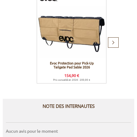
Produit
suivant
Evoc Protection pour Pick-Up
Evoc Co
Tailgate Pad Sable 2026
154,90 €
Prix conseillé en 2026 : 200,00 €
Prix c
NOTE DES INTERNAUTES
Aucun avis pour le moment