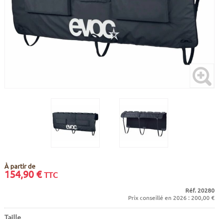
CADRES
ECRANS
SOINS DU CORPS
AUTOCOLLANTS
BATTERIES
ETUDE POSTURALE
GOODIES
CADRES E-BIKE
SUPPORTS
MOTEURS
COMMANDES DÉPORTÉES
CABLES ÉLECTRIQUES
À partir de
154,90
€
TTC
Réf. 20280
Prix conseillé en 2026 : 200,00 €
Taille