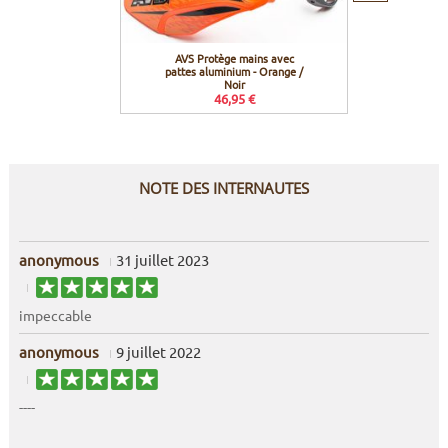
AVS Protège mains avec
AVS 
pattes aluminium - Orange /
pattes a
Noir
46,95 €
NOTE DES INTERNAUTES
anonymous
31 juillet 2023
impeccable
anonymous
9 juillet 2022
----