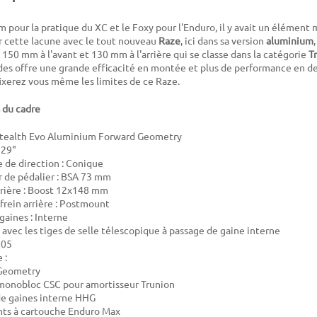
m pour la pratique du XC et le Foxy pour l'Enduro, il y avait un élémen
r cette lacune avec le tout nouveau
Raze
, ici dans sa version
aluminium
50 mm à l'avant et 130 mm à l'arrière qui se classe dans la catégorie
Tr
es offre une grande efficacité en montée et plus de performance en d
fixerez vous même les limites de ce Raze.
 du cadre
 Stealth Evo Aluminium Forward Geometry
: 29"
e de direction :
Conique
r de pédalier : BSA 73 mm
arrière : Boost 12x148 mm
 frein arrière : Postmount
gaines : Interne
avec les tiges de selle télescopique à passage de gaine interne
C05
 :
Geometry
monobloc CSC pour amortisseur Trunion
de gaines interne HHG
ts à cartouche Enduro Max