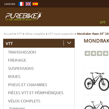
Aller
LANGUES
au
contenu
Aller
au
menu
Aller
à
VTT
la
recherche
Accueil
>
VTT
>
Vélos complets
>
VTT tout-suspendu
>
Mondraker Raze 29'' 20
MONDRAKER
VTT
TRANSMISSION
FREINAGE
SUSPENSIONS
ROUES
PNEUS ET CHAMBRES
PIÈCES VTT ET PÉRIPHÉRIQUES
VÉLOS COMPLETS
Draisiennes