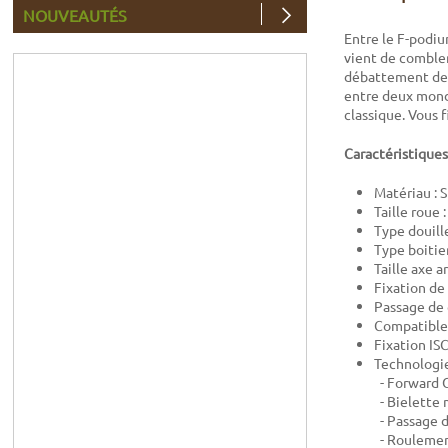
NOUVEAUTÉS
Entre le F-podiu
vient de comble
débattement de 1
entre deux mond
classique. Vous 
Caractéristiques
Matériau :
Taille roue 
Type douill
Type boitie
Taille axe 
Fixation de
Passage de 
Compatible 
Fixation IS
Technologie
- Forward 
- Bielette 
- Passage 
- Roulemen