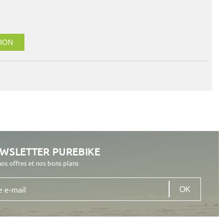
ION
EWSLETTER PUREBIKE
nos offres et nos bons plans