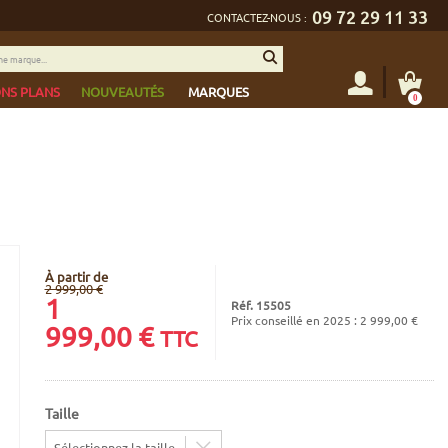
09 72 29 11 33
CONTACTEZ-NOUS :
NS PLANS
NOUVEAUTÉS
MARQUES
0
À partir de
2 999,00 €
1
Réf. 15505
Prix conseillé en 2025 : 2 999,00 €
999,00
€
TTC
Taille
Sélectionnez la taille