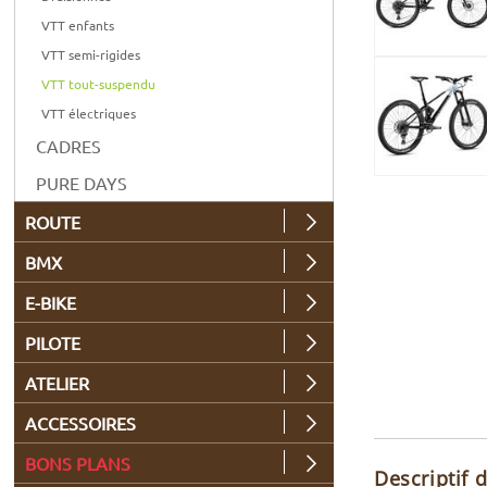
VTT enfants
VTT semi-rigides
VTT tout-suspendu
VTT électriques
CADRES
PURE DAYS
ROUTE
BMX
E-BIKE
PILOTE
ATELIER
ACCESSOIRES
BONS PLANS
Descriptif 