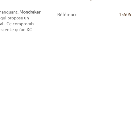
t manquant.
Mondraker
Référence
15505
, qui propose un
ail
. Ce compromis
escente qu'un XC