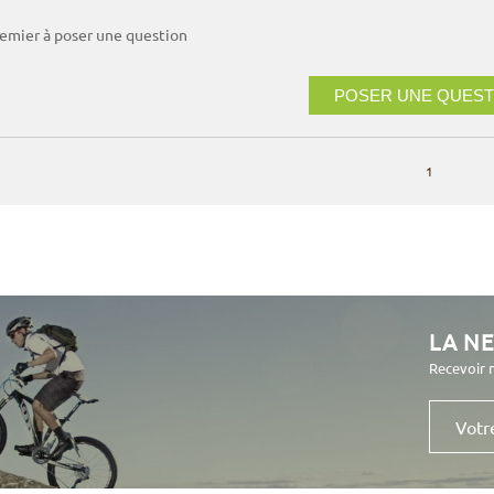
remier à poser une question
POSER UNE QUEST
1
LA N
Recevoir 
Votre
e-
mail