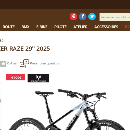
Rechercher
un
produit,
ROUTE
BMX
E-BIKE
PILOTE
ATELIER
ACCESSOIRES
BO
une
marque...
25
 RAZE 29'' 2025
0
Avis
Poser une question
-1 000€