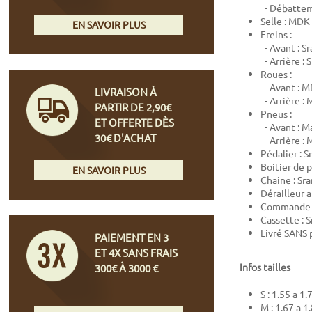
- Débattem
Selle : MDK
EN SAVOIR PLUS
Freins :
- Avant : S
- Arrière :
Roues :
- Avant :
M
LIVRAISON À
- Arrière 
PARTIR DE 2,90€
Pneus :
ET OFFERTE DÈS
- Avant : M
30€ D'ACHAT
- Arrière :
Pédalier :
S
Boitier de 
EN SAVOIR PLUS
Chaine : Sr
Dérailleur a
Commande :
Cassette : 
Livré SANS 
PAIEMENT EN 3
ET 4X SANS FRAIS
Infos tailles
300€ À 3000 €
S : 1.55 a 1
M : 1.67 a 1