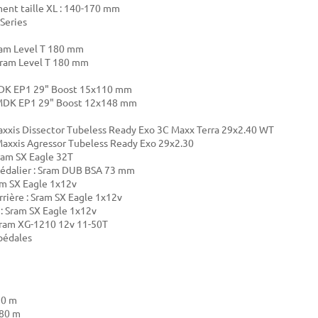
ent taille XL : 140-170 mm
 Series
ram Level T 180 mm
 Sram Level T 180 mm
DK EP1
29" Boost 15x110 mm
: MDK EP1 29" Boost 12x148 mm
axxis Dissector Tubeless Ready Exo 3C Maxx Terra 29x2.40 WT
 Maxxis Agressor Tubeless Ready Exo 29x2.30
ram SX Eagle 32T
pédalier : Sram DUB BSA 73 mm
am SX Eagle 1x12v
rrière : Sram SX Eagle 1x12v
 Sram SX Eagle 1x12v
Sram XG-1210 12v 11-50T
pédales
.70 m
.80 m