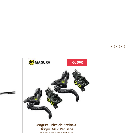
-50,90€
Magura Paire de Freins à
Disque MT7 Pro sans
disque ni adaptateur