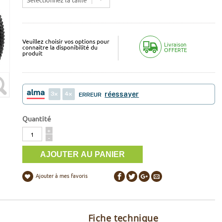
Veuillez choisir vos options pour
Livraison
connaitre la disponibilité du
OFFERTE
produit
3
4
réessayer
ERREUR
Quantité
Quantité
+
-
Ajouter à mes favoris
Fiche technique