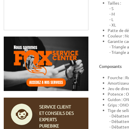
Tailles :
- S
- M
- L
- XL
Patte de dé
Couleur : No
Garantie ca
- Triangle a
- Triangle a
Composants
Fourche :
R
Amortisseur
Jeu de dire
Potence :
O
Guidon :
ON
Grips :
ONOF
SERVICE CLIENT
Tige de sell
ET CONSEILS DES
- Débatteme
EXPERTS
- Débattem
PUREBIKE
- Débattem