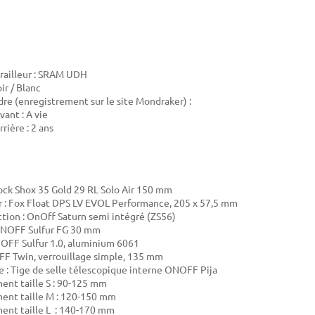
railleur : SRAM UDH
ir / Blanc
dre (enregistrement sur le site Mondraker) :
vant : A vie
rrière : 2 ans
ock Shox 35 Gold 29 RL Solo Air 150 mm
 :
Fox Float DPS LV EVOL Performance, 205 x 57,5 mm
ction : OnOff
Saturn semi intégré (ZS56)
NOFF Sulfur FG 30 mm
OFF Sulfur 1.0, aluminium 6061
F Twin, verrouillage simple, 135 mm
e :
Tige de selle télescopique interne ONOFF Pija
nt taille S : 90-125 mm
ent taille M : 120-150 mm
ent taille L : 140-170 mm