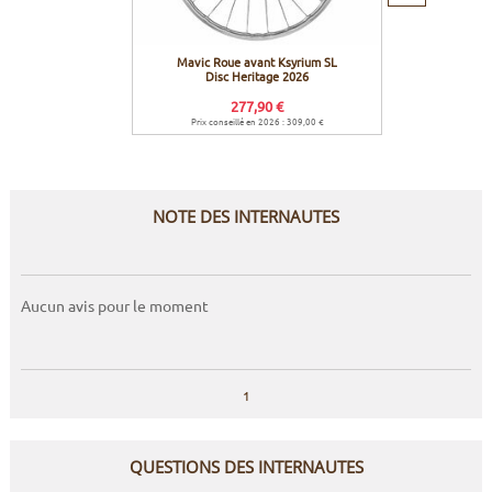
suivant
Mavic Roue avant Ksyrium SL
Mavic P
Disc Heritage 2026
277,90 €
Prix conseillé en 2026 : 309,00 €
NOTE DES INTERNAUTES
Aucun avis pour le moment
1
QUESTIONS DES INTERNAUTES