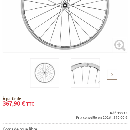
CADRES
ECRANS
SOINS DU CORPS
AUTOCOLLANTS
PURE DAYS
BATTERIES
ETUDE POSTURALE
GOODIES
CADRES E-BIKE
SUPPORTS
MOTEURS
COMMANDES DÉPORTÉES
Suivant
CABLES ÉLECTRIQUES
À partir de
367,90
€
TTC
Réf. 19913
Prix conseillé en 2026 : 390,00 €
Corps de roue libre