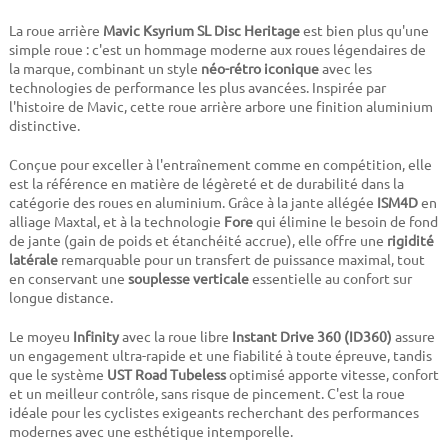
La roue arrière
Mavic Ksyrium SL Disc Heritage
est bien plus qu'une
simple roue : c'est un hommage moderne aux roues légendaires de
la marque, combinant un style
néo-rétro iconique
avec les
technologies de performance les plus avancées. Inspirée par
l'histoire de Mavic, cette roue arrière arbore une finition aluminium
distinctive.
Conçue pour exceller à l'entraînement comme en compétition, elle
est la référence en matière de légèreté et de durabilité dans la
catégorie des roues en aluminium. Grâce à la jante allégée
ISM4D
en
alliage Maxtal, et à la technologie
Fore
qui élimine le besoin de fond
de jante (gain de poids et étanchéité accrue), elle offre une
rigidité
latérale
remarquable pour un transfert de puissance maximal, tout
en conservant une
souplesse verticale
essentielle au confort sur
longue distance.
Le moyeu
Infinity
avec la roue libre
Instant Drive 360 (ID360)
assure
un engagement ultra-rapide et une fiabilité à toute épreuve, tandis
que le système
UST Road Tubeless
optimisé apporte vitesse, confort
et un meilleur contrôle, sans risque de pincement. C'est la roue
idéale pour les cyclistes exigeants recherchant des performances
modernes avec une esthétique intemporelle.