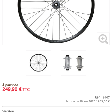
CADRES
ECRANS
SOINS DU CORPS
AUTOCOLLANTS
BATTERIES
ETUDE POSTURALE
GOODIES
CADRES E-BIKE
SUPPORTS
MOTEURS
COMMANDES DÉPORTÉES
CABLES ÉLECTRIQUES
À partir de
249,90
€
TTC
Réf. 16407
Prix conseillé en 2026 : 265,00 €
Version