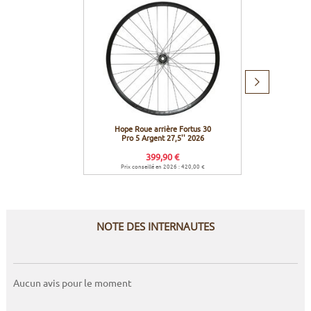
Produit
suivant
Hope Roue arrière Fortus 30
Effett
Pro 5 Argent 27,5'' 2026
399,90 €
Prix conseillé en 2026 : 420,00 €
NOTE DES INTERNAUTES
Aucun avis pour le moment