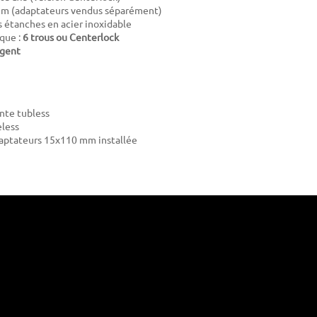
m (adaptateurs vendus séparément)
étanches en acier inoxidable
sque :
6 trous ou Centerlock
gent
ante tubless
eless
daptateurs 15x110 mm installée