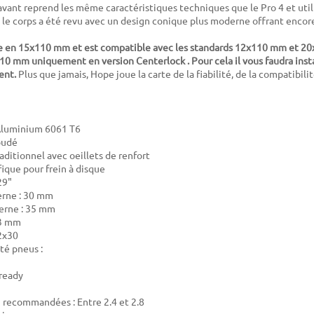
vant reprend les même caractéristiques techniques que le Pro 4 et util
l le corps a été revu avec un design conique plus moderne offrant encor
rée en 15x110 mm et est compatible avec les standards 12x110 mm et 2
10 mm uniquement en version Centerlock . Pour cela il vous faudra inst
ent
.
Plus que jamais, Hope joue la carte de la fiabilité, de la compatibilit
 Aluminium 6061 T6
oudé
aditionnel avec oeillets de renfort
fique pour frein à disque
29"
erne : 30 mm
erne : 35 mm
23 mm
2x30
té pneus :
ready
u recommandées : Entre 2.4 et 2.8