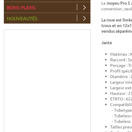
Le
moyeu Pro 5
a
BONS PLANS
conversion ; seu
NOUVEAUTÉS
La roue est liv
trous et en 12x1
vendus séparém
Jante
Matériau :
Raccord : S
Perçage : Tr
Profil spéci
Diamètre : 
Largeur int
Largeur ext
Hauteur : 
ETRTO : 62
Compatibili
- Tubetype
- Tubeless 
- Tubeless
Tailles pne