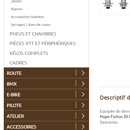
Jantes
Rayons
Accessoires tubeless
Serrages / Axes de roues
PNEUS ET CHAMBRES
PIÈCES VTT ET PÉRIPHÉRIQUES
VÉLOS COMPLETS
CADRES
ROUTE
BMX
E-BIKE
Descriptif 
PILOTE
Equipée du dern
ATELIER
Hope Fortus 30 i
Descente.
ACCESSOIRES