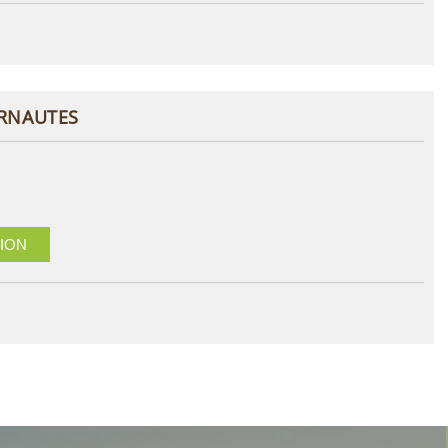
ERNAUTES
ION