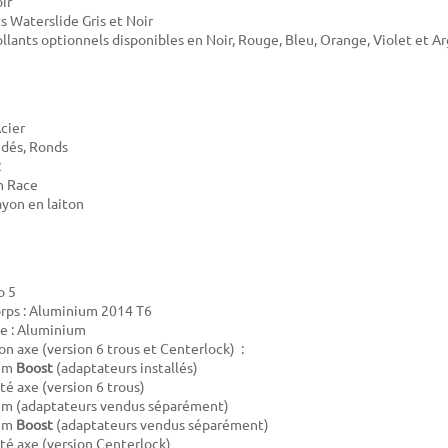
ir
s Waterslide Gris et Noir
ollants optionnels disponibles en Noir, Rouge, Bleu, Orange, Violet et A
Acier
udés, Ronds
2
m Race
ayon en laiton
o 5
rps : Aluminium 2014 T6
e : Aluminium
on axe (version 6 trous et Centerlock) :
mm
Boost
(adaptateurs installés)
té axe (version 6 trous)
m (adaptateurs vendus séparément)
mm
Boost
(adaptateurs vendus séparément)
té axe (version Centerlock)