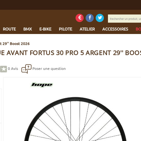
Rechercher
un
produit,
ROUTE
BMX
E-BIKE
PILOTE
ATELIER
ACCESSOIRES
BO
une
marque...
t 29'' Boost 2026
 AVANT FORTUS 30 PRO 5 ARGENT 29'' BOO
0
Avis
Poser une question