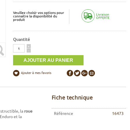
Veuillez choisir vos options pour
Livraison
connaitre la disponibilité du
OFFERTE
produit
Quantité
Quantité
+
-
Ajouter à mes favoris
Fiche technique
estructible, la
roue
Référence
16473
Enduro et la