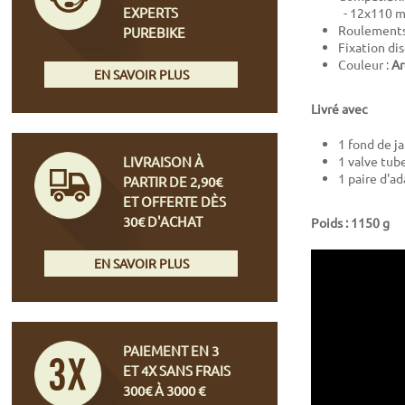
EXPERTS
- 12x110 m
Roulements 
PUREBIKE
Fixation di
Couleur :
Ar
EN SAVOIR PLUS
Livré avec
1 fond de j
LIVRAISON À
1 valve tub
1 paire d'a
PARTIR DE 2,90€
ET OFFERTE DÈS
30€ D'ACHAT
Poids : 1150 g
EN SAVOIR PLUS
PAIEMENT EN 3
ET 4X SANS FRAIS
300€ À 3000 €