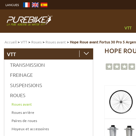
Aller
LANGUES
au
contenu
Aller
au
menu
Aller
à
VTT
la
recherche
Accueil
>
VTT
>
Roues
>
Roues avant
>
Hope Roue avant Fortus 30 Pro 5 Argen
HOPE ROUE
VTT
TRANSMISSION
FREINAGE
SUSPENSIONS
ROUES
Roues avant
Roues arrière
Paires de roues
Moyeux et accessoires