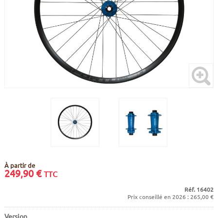
CADRES
ECRANS
SOINS DU CORPS
AUTOCOLLANTS
PURE DAYS
BATTERIES
ETUDE POSTURALE
GOODIES
CADRES E-BIKE
SUPPORTS
MOTEURS
COMMANDES DÉPORTÉES
CABLES ÉLECTRIQUES
À partir de
249,90
€
TTC
Réf. 16402
Prix conseillé en 2026 : 265,00 €
Version