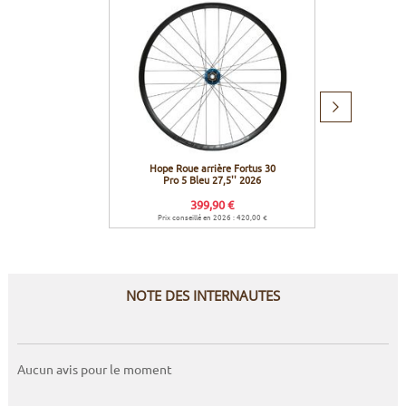
Produit
suivant
Hope Roue arrière Fortus 30
Effett
Pro 5 Bleu 27,5'' 2026
399,90 €
Prix conseillé en 2026 : 420,00 €
NOTE DES INTERNAUTES
Aucun avis pour le moment