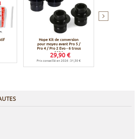
Produit
suivant
tif
Hope Kit de conversion
Hope Kit Sti
pour moyeu avant Pro 5 /
jantes Fortus 
Pro 4 / Pro 2 Evo - 6 trous
202
2026
29,90 €
29,9
Prix conseillé en 2026 : 31,50 €
Prix conseillé en 
AUTES