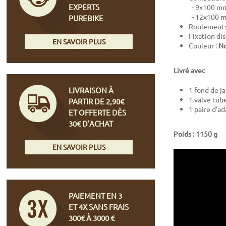
EXPERTS
- 9x100 mm
- 12x100 m
PUREBIKE
Roulements 
Fixation di
EN SAVOIR PLUS
Couleur :
No
Livré avec
LIVRAISON À
1 fond de j
1 valve tub
PARTIR DE 2,90€
1 paire d'a
ET OFFERTE DÈS
30€ D'ACHAT
Poids : 1150 g
EN SAVOIR PLUS
PAIEMENT EN 3
ET 4X SANS FRAIS
300€ À 3000 €