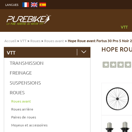
Aller
LANGUES
au
contenu
Aller
au
menu
Aller
à
VTT
la
recherche
Accueil
>
VTT
>
Roues
>
Roues avant
>
Hope Roue avant Fortus 30 Pro 5 Noir 2
HOPE ROUE
VTT
TRANSMISSION
FREINAGE
SUSPENSIONS
ROUES
Roues avant
Roues arrière
Paires de roues
Moyeux et accessoires