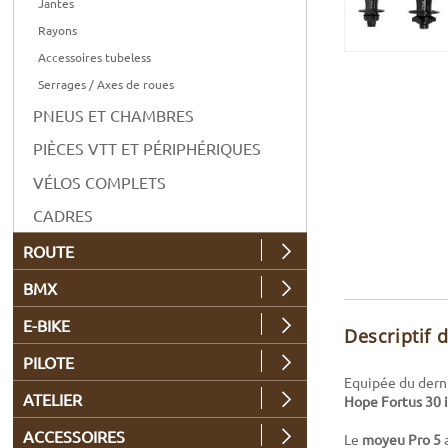
Jantes
Rayons
Accessoires tubeless
Serrages / Axes de roues
PNEUS ET CHAMBRES
PIÈCES VTT ET PÉRIPHÉRIQUES
VÉLOS COMPLETS
CADRES
ROUTE
BMX
E-BIKE
Descriptif 
PILOTE
Equipée du dern
ATELIER
Hope Fortus 30 i
ACCESSOIRES
Le
moyeu Pro 5
a