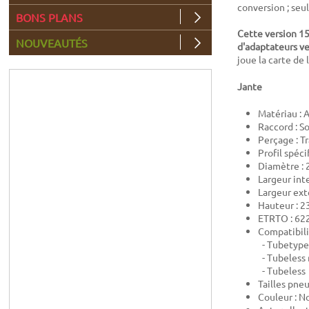
conversion ; seu
BONS PLANS
Cette version 1
NOUVEAUTÉS
d'adaptateurs v
joue la carte de l
Jante
Matériau :
Raccord : S
Perçage : Tr
Profil spéci
Diamètre : 
Largeur int
Largeur ext
Hauteur : 
ETRTO : 62
Compatibili
- Tubetype
- Tubeless 
- Tubeless
Tailles pne
Couleur : No