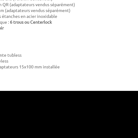
 QR (adaptateurs vendus séparément)
m (adaptateurs vendus séparément)
étanches en acier inoxidable
sque :
6 trous ou Centerlock
ir
ante tubless
eless
daptateurs 15x100 mm installée