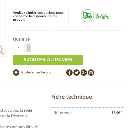
Veuillez choisir vos options pour
Livraison
connaitre la disponibilité du
OFFERTE
produit
Quantité
Quantité
+
-
Ajouter à mes favoris
Fiche technique
estructible, la
roue
Référence
16464
 et la Descente.
ise les mêmes kits de