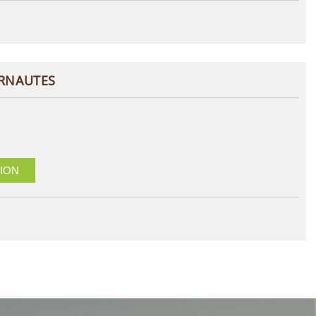
ERNAUTES
ION