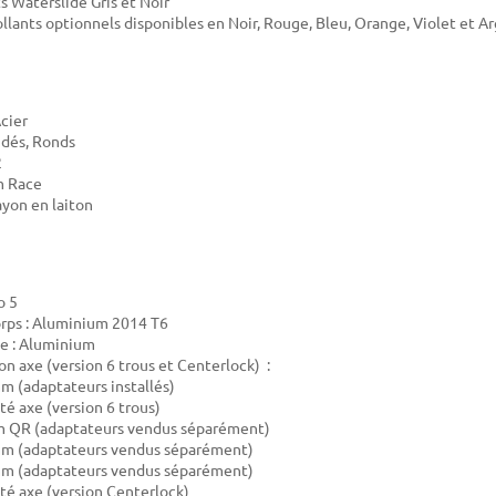
s Waterslide Gris et Noir
ollants optionnels disponibles en Noir, Rouge, Bleu, Orange, Violet et A
Acier
udés, Ronds
2
m Race
ayon en laiton
o 5
rps : Aluminium 2014 T6
e : Aluminium
on axe (version 6 trous et Centerlock) :
 (adaptateurs installés)
té axe (version 6 trous)
 QR (adaptateurs vendus séparément)
m (adaptateurs vendus séparément)
m (adaptateurs vendus séparément)
té axe (version Centerlock)