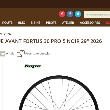
Rechercher
un
produit,
ROUTE
BMX
E-BIKE
PILOTE
ATELIER
ACCESSOIRES
BO
une
marque...
9'' 2026
 AVANT FORTUS 30 PRO 5 NOIR 29'' 2026
0
Avis
Poser une question