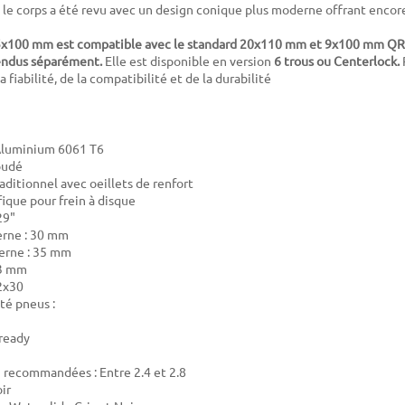
l le corps a été revu avec un design conique plus moderne offrant encor
5x100 mm est compatible avec le standard 20x110 mm et 9x100 mm QR vi
endus séparément
.
Elle est disponible en version
6 trous ou Centerlock.
a fiabilité, de la compatibilité et de la durabilité
 Aluminium 6061 T6
oudé
aditionnel avec oeillets de renfort
fique pour frein à disque
29"
erne : 30 mm
erne : 35 mm
23 mm
2x30
té pneus :
ready
u recommandées : Entre 2.4 et 2.8
ir