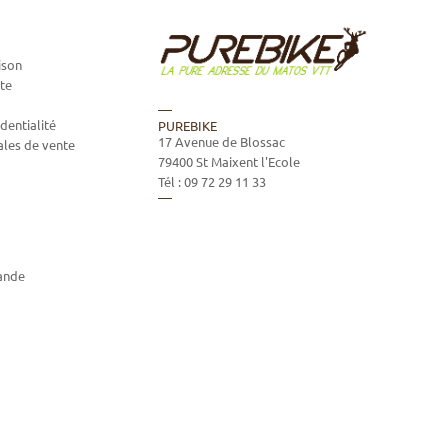
ison
te
dentialité
PUREBIKE
17 Avenue de Blossac
ales de vente
79400
St Maixent l'Ecole
Tél :
09 72 29 11 33
ande