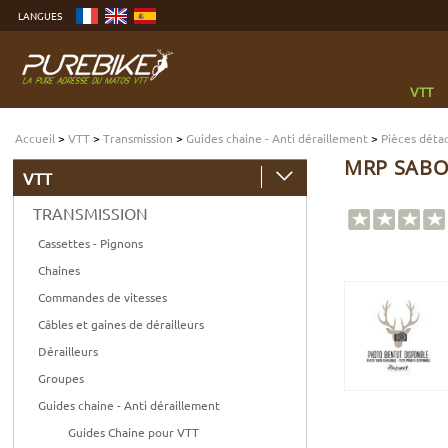
Aller
LANGUES
au
contenu
Aller
au
menu
Aller
à
VTT
la
recherche
Accueil
>
VTT
>
Transmission
>
Guides chaine - Anti déraillement
>
Pièces déta
MRP SABOT
VTT
TRANSMISSION
Cassettes - Pignons
Chaines
Commandes de vitesses
Câbles et gaines de dérailleurs
Dérailleurs
Groupes
Guides chaine - Anti déraillement
Guides Chaine pour VTT