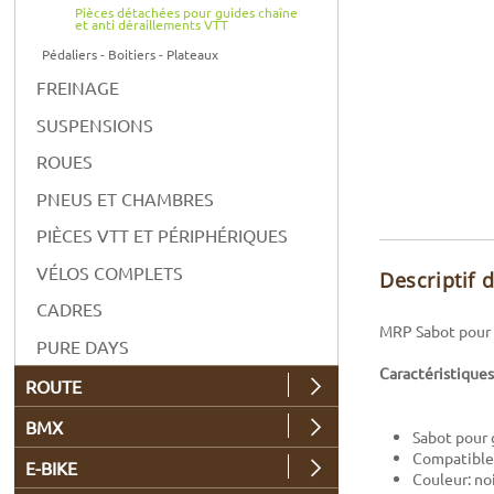
Pièces détachées pour guides chaîne
et anti déraillements VTT
Pédaliers - Boitiers - Plateaux
FREINAGE
SUSPENSIONS
ROUES
PNEUS ET CHAMBRES
PIÈCES VTT ET PÉRIPHÉRIQUES
VÉLOS COMPLETS
Descriptif 
CADRES
MRP Sabot pour 
PURE DAYS
Caractéristiques
ROUTE
BMX
Sabot pour 
Compatible 
E-BIKE
Couleur: no