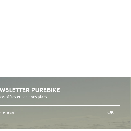
EWSLETTER PUREBIKE
nos offres et nos bons plans