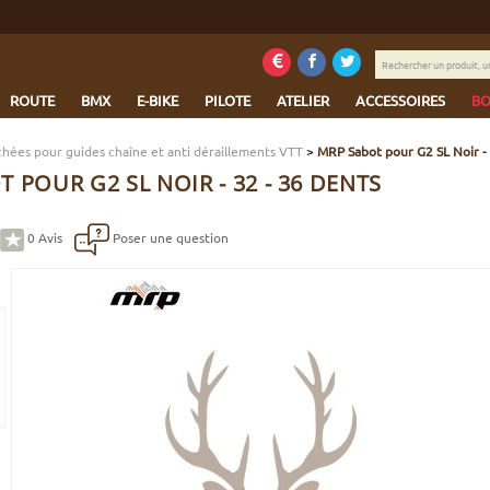
Rechercher
un
produit,
ROUTE
BMX
E-BIKE
PILOTE
ATELIER
ACCESSOIRES
BO
une
marque...
chées pour guides chaîne et anti déraillements VTT
>
MRP Sabot pour G2 SL Noir - 
 POUR G2 SL NOIR - 32 - 36 DENTS
0
Avis
Poser une question