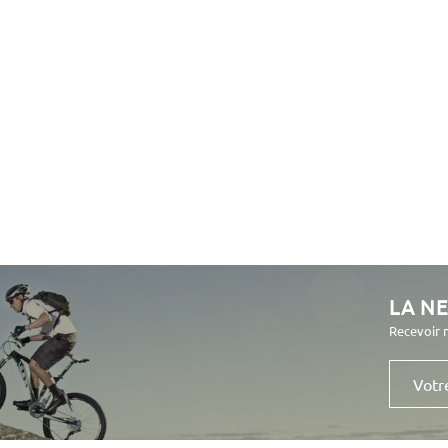
LA N
Recevoir 
Votre
e-
mail