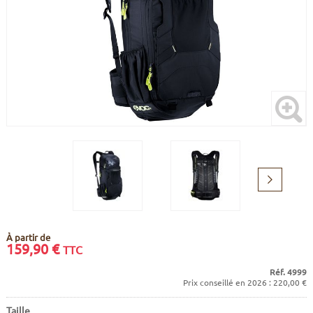
CADRES
ECRANS
SOINS DU CORPS
AUTOCOLLANTS
BATTERIES
ETUDE POSTURALE
GOODIES
CADRES E-BIKE
SUPPORTS
MOTEURS
COMMANDES DÉPORTÉES
Suivant
CABLES ÉLECTRIQUES
À partir de
159,90
€
TTC
Réf. 4999
Prix conseillé en 2026 : 220,00 €
Taille