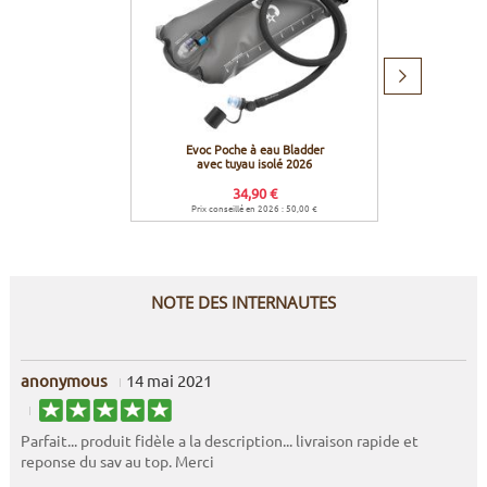
Produit
suivant
Evoc Poche à eau Bladder
Evo
avec tuyau isolé 2026
34,90 €
19
Prix conseillé en 2026 : 50,00 €
Prix co
NOTE DES INTERNAUTES
anonymous
14 mai 2021
Parfait... produit fidèle a la description... livraison rapide et
reponse du sav au top. Merci