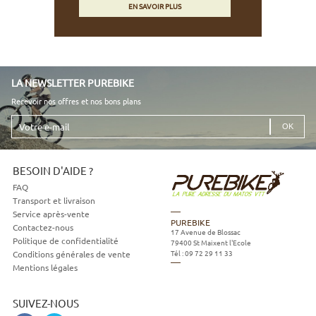
EN SAVOIR PLUS
LA NEWSLETTER PUREBIKE
Recevoir nos offres et nos bons plans
Votre
e-
mail
BESOIN D'AIDE ?
FAQ
Transport et livraison
Service après-vente
PUREBIKE
Contactez-nous
17 Avenue de Blossac
Politique de confidentialité
79400
St Maixent l'Ecole
Tél :
09 72 29 11 33
Conditions générales de vente
Mentions légales
SUIVEZ-NOUS