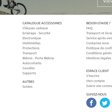
e-
mail
CATALOGUE ACCESSOIRES
BESOIN D'AIDE ?
Chèques cadeaux
FAQ
Eclairage - Securité
Transport et livra
Electronique
Service après-ven
Multimédias
Contactez-nous
Protections
Politique de confi
Transport
Conditions génér
Bidons - Porte Bidons
Mentions légales
Autocollants
Goodies
ESPACE CLIENT
Supports
S’inscrire
Mon compte
AUTRES
Suivre une comm
Soldes
SUIVEZ-NOUS