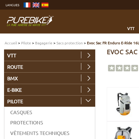
Aller
LANGUES
au
contenu
Aller
au
menu
Aller
à
VTT
la
recherche
Accueil
>
Pilote
>
Bagagerie
>
Sacs protection
>
Evoc Sac FR Enduro E-Ride 16
EVOC SAC 
VTT
ROUTE
BMX
E-BIKE
PILOTE
CASQUES
PROTECTIONS
VÊTEMENTS TECHNIQUES