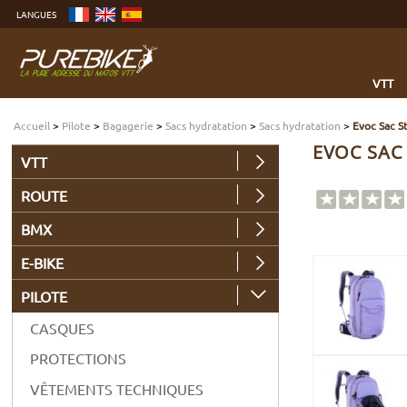
Aller
LANGUES
au
contenu
Aller
au
menu
Aller
à
VTT
la
recherche
Accueil
>
Pilote
>
Bagagerie
>
Sacs hydratation
>
Sacs hydratation
>
Evoc Sac St
EVOC SAC 
VTT
ROUTE
BMX
E-BIKE
PILOTE
CASQUES
PROTECTIONS
VÊTEMENTS TECHNIQUES