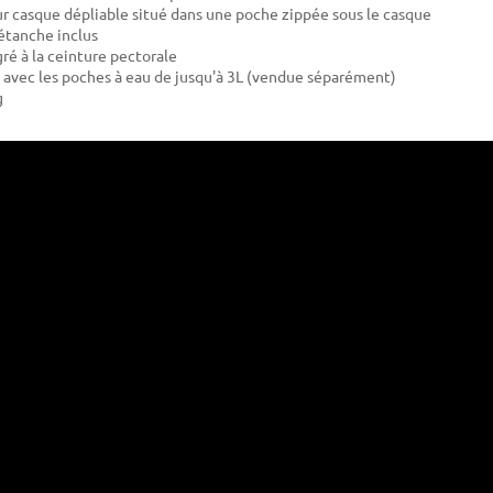
r casque dépliable situé dans une poche zippée sous le casque
étanche inclus
gré à la ceinture pectorale
avec les poches à eau de jusqu'à 3L (vendue séparément)
g