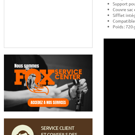
Support pou
Couvre sac 
Sifflet inté
Compatible 
Poids : 720 
SERVICE CLIENT
ET CONSEILS DES