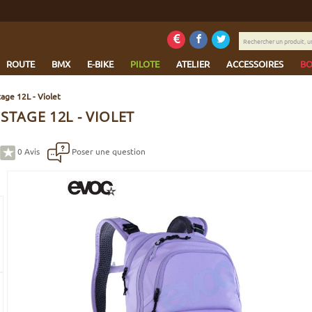
Rechercher
un
produit,
ROUTE
BMX
E-BIKE
PILOTE
ATELIER
ACCESSOIRES
BO
une
marque...
age 12L - Violet
STAGE 12L - VIOLET
0
Avis
Poser une question