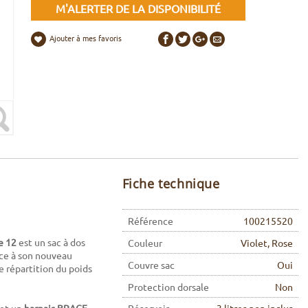
M'ALERTER DE LA DISPONIBILITÉ
Ajouter à mes favoris
Fiche technique
Référence
100215520
e 12
est un sac à dos
Couleur
Violet, Rose
âce à son nouveau
Couvre sac
Oui
 répartition du poids
Protection dorsale
Non