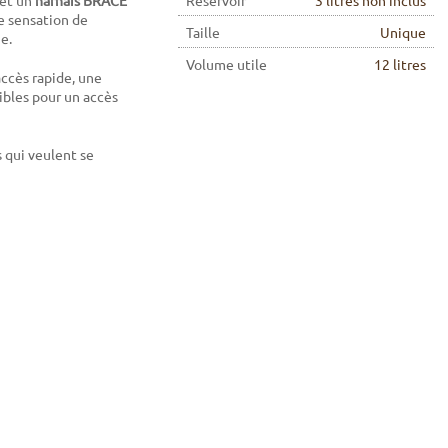
et un
harnais BRACE
Réservoir
3 litres non inclus
e sensation de
Taille
Unique
e.
Volume utile
12 litres
accès rapide, une
ibles pour un accès
s qui veulent se