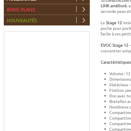
Sa
constructio
LINK amélioré
, 
BONS PLANS
seconde peau et
NOUVEAUTÉS
Le
Stage 12
intè
poche pour poche
facile à vos petit
EVOC Stage 12
–
concentrer uniqu
Caractéristiques
Volume : 12
Dimensions 
Matériaux :
Finition sa
Dos avec te
Bretelles a
Nombreux c
Compartime
Compartimen
Compartime
Compartimen