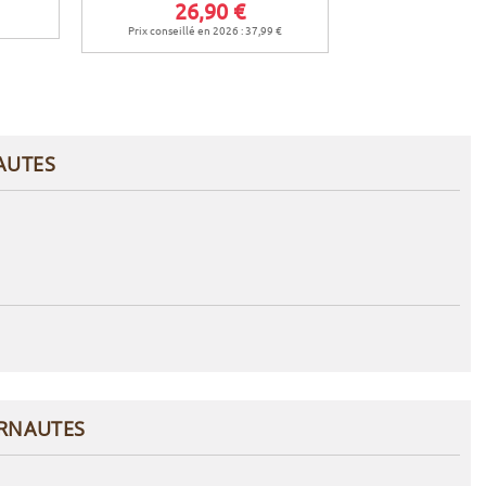
26,90 €
9,9
Prix conseillé en 2026 : 37,99 €
Prix conseillé en 
AUTES
ERNAUTES