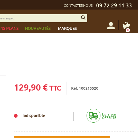
09 72 29 11 33
CONTACTEZ-NOUS :
NS PLANS
NOUVEAUTÉS
MARQUES
0
129,90
€
TTC
Réf. 100215520
Livraison
Indisponible
OFFERTE