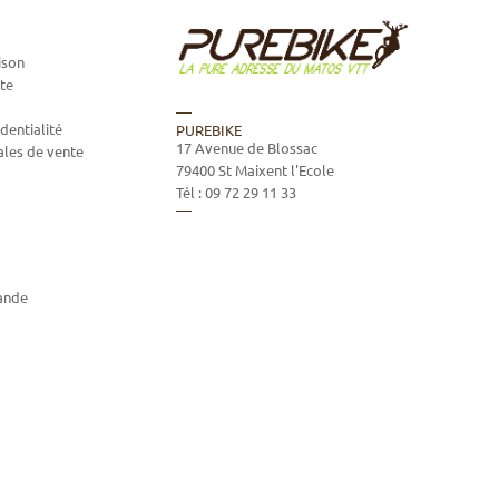
ison
te
dentialité
PUREBIKE
17 Avenue de Blossac
ales de vente
79400
St Maixent l'Ecole
Tél :
09 72 29 11 33
ande