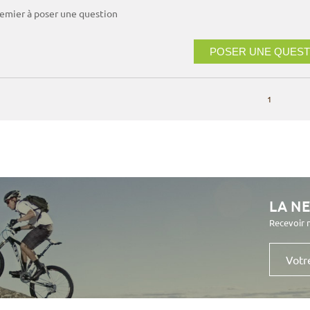
remier à poser une question
POSER UNE QUEST
1
LA N
Recevoir 
Votre
e-
mail