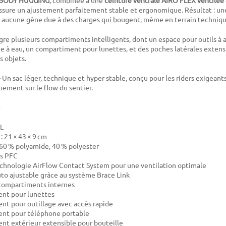
n BODY HUGGING
, combinée à une
ceinture ventrale AIRO FLEX ventilée
assure un ajustement parfaitement stable et ergonomique. Résultat : un
 aucune gêne due à des charges qui bougent, même en terrain techniqu
gre plusieurs compartiments intelligents, dont un espace pour outils à 
 à eau, un compartiment pour lunettes, et des poches latérales extens
s objets.
 Un sac léger, technique et hyper stable, conçu pour les riders exigeant
ement sur le flow du sentier.
 L
: 21 × 43 × 9 cm
 60 % polyamide, 40 % polyester
ns PFC
chnologie AirFlow Contact System pour une ventilation optimale
uto ajustable grâce au système Brace Link
ompartiments internes
nt pour lunettes
t pour outillage avec accès rapide
nt pour téléphone portable
t extérieur extensible pour bouteille