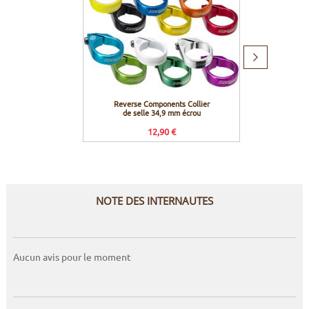
Produit
suivant
Reverse Components Collier
Hope Boî
de selle 34,9 mm écrou
B
12,90 €
Prix co
NOTE DES INTERNAUTES
Aucun avis pour le moment