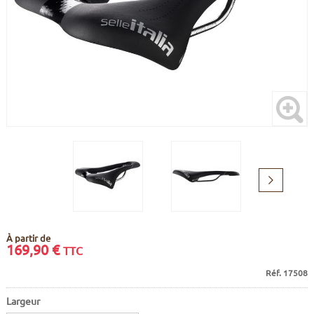
CADRES
ECRANS
SOINS DU CORPS
AUTOCOLLANTS
BATTERIES
ETUDE POSTURALE
GOODIES
CADRES E-BIKE
SUPPORTS
MOTEURS
COMMANDES DÉPORTÉES
Suivant
CABLES ÉLECTRIQUES
À partir de
169,90
€
TTC
Réf. 17508
Largeur