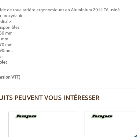
ide de roue arrière ergonomiques en Aluminium 2014 T6 usiné.
r Inoxydable.
odisée
isponibles :
130 mm
5 mm
 170 mm
 190mm.
er
olet
ersion VTT)
UITS PEUVENT VOUS INTÉRESSER