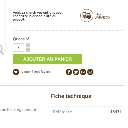
Veuillez choisir vos options pour
Infos
connaitre la disponibilité du
LIVRAISON
produit
Quantité
Quantité
+
-
Ajouter à mes favoris
Fiche technique
iné il est également
Référence
18431