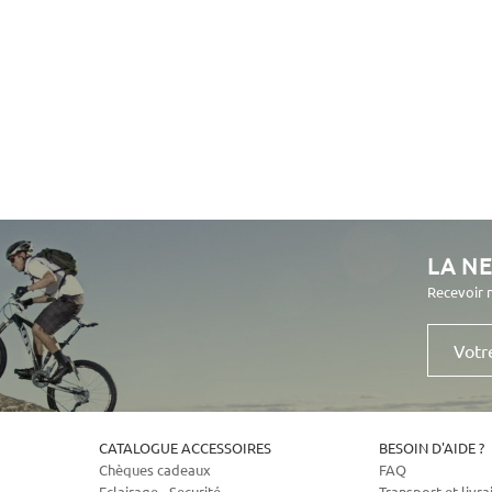
LA N
Recevoir 
Votre
e-
mail
CATALOGUE ACCESSOIRES
BESOIN D'AIDE ?
Chèques cadeaux
FAQ
Eclairage - Securité
Transport et livra