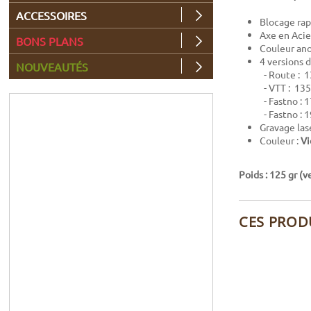
ACCESSOIRES
Blocage rap
Axe en Acie
BONS PLANS
Couleur an
4 versions d
NOUVEAUTÉS
- Route : 
- VTT : 13
- Fastno :
- Fastno :
Gravage las
Couleur :
Vi
Poids : 125 gr (v
CES PROD