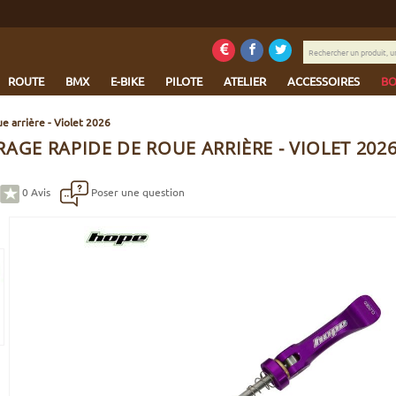
Rechercher
un
produit,
ROUTE
BMX
E-BIKE
PILOTE
ATELIER
ACCESSOIRES
BO
une
marque...
e arrière - Violet 2026
AGE RAPIDE DE ROUE ARRIÈRE - VIOLET 202
0
Avis
Poser une question