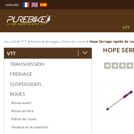
Aller
LANGUES
au
contenu
Aller
au
menu
Aller
à
VTT
la
recherche
Accueil
>
VTT
>
Roues
>
Serrages / Axes de roues
>
Hope Serrage rapide de rou
HOPE SERR
VTT
TRANSMISSION
FREINAGE
SUSPENSIONS
ROUES
Roues avant
Roues arrière
Paires de roues
Moyeux et accessoires