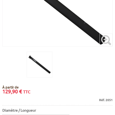
CADRES
ECRANS
SOINS DU CORPS
AUTOCOLLANTS
PURE DAYS
BATTERIES
ETUDE POSTURALE
GOODIES
CADRES E-BIKE
SUPPORTS
MOTEURS
COMMANDES DÉPORTÉES
CABLES ÉLECTRIQUES
À partir de
129,90
€
TTC
Réf. 2051
Diamètre / Longueur