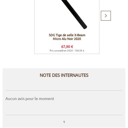
Produit
suivant
SDG Tige de selle X-Beam
SDG Se
Micro Alu Noir 2020
67,90 €
Prix conseillé en 2020 : 106,00 €
Prix co
NOTE DES INTERNAUTES
Aucun avis pour le moment
1