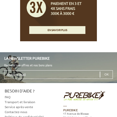
PAIEMENT EN 3 ET
4X SANS FRAIS
300€ À 3000 €
EN SAVOIR PLUS
LA NEWSLETTER PUREBIKE
Recevoir nos offres et nos bons plans
Votre
e-
mail
BESOIN D'AIDE ?
FAQ
Transport et livraison
Service après-vente
PUREBIKE
Contactez-nous
17 Avenue de Blossac
Politique de confidentialité