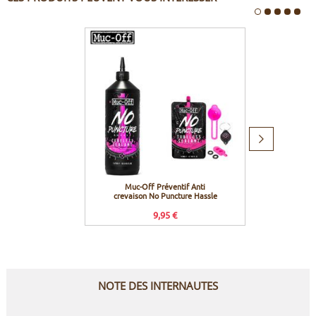
Produit
suivant
Muc-Off Préventif Anti
Effe
crevaison No Puncture Hassle
étanch
9,95 €
Prix c
NOTE DES INTERNAUTES