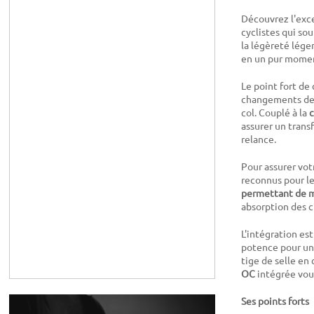
Découvrez l'exce
cyclistes qui s
la légèreté lége
en un pur moment
Le point fort de
changements de r
col. Couplé à la
assurer un trans
relance.
Pour assurer vot
reconnus pour le
permettant de m
absorption des c
L'intégration es
potence pour un
tige de selle en
OC
intégrée vous
Ses points forts