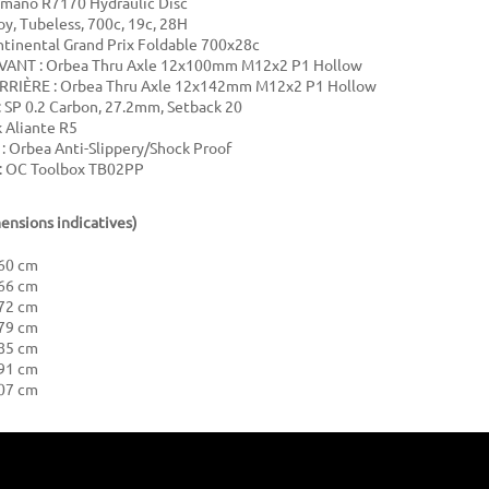
imano R7170 Hydraulic Disc
oy, Tubeless, 700c, 19c, 28H
tinental Grand Prix Foldable 700x28c
ANT : Orbea Thru Axle 12x100mm M12x2 P1 Hollow
RIÈRE : Orbea Thru Axle 12x142mm M12x2 P1 Hollow
: SP 0.2 Carbon, 27.2mm, Setback 20
k Aliante R5
 Orbea Anti-Slippery/Shock Proof
 OC Toolbox TB02PP
mensions indicatives)
160 cm
166 cm
172 cm
179 cm
185 cm
191 cm
207 cm