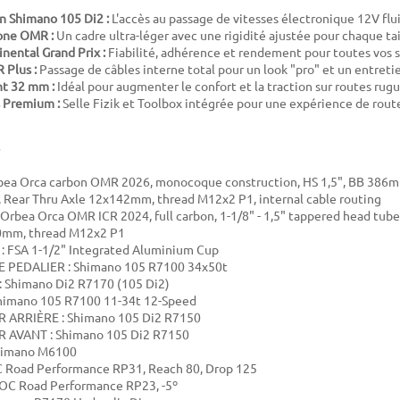
n Shimano 105 Di2 :
L'accès au passage de vitesses électronique 12V flui
one OMR :
Un cadre ultra-léger avec une rigidité ajustée pour chaque tail
nental Grand Prix :
Fiabilité, adhérence et rendement pour toutes vos s
 Plus :
Passage de câbles interne total pour un look "pro" et un entretie
t 32 mm :
Idéal pour augmenter le confort et la traction sur routes rug
 Premium :
Selle Fizik et Toolbox intégrée pour une expérience de rout
bea Orca carbon OMR 2026, monocoque construction, HS 1,5", BB 386
 Rear Thru Axle 12x142mm, thread M12x2 P1, internal cable routing
rbea Orca OMR ICR 2024, full carbon, 1-1/8" - 1,5" tappered head tube
0mm, thread M12x2 P1
: FSA 1-1/2" Integrated Aluminium Cup
 PEDALIER : Shimano 105 R7100 34x50t
 Shimano Di2 R7170 (105 Di2)
himano 105 R7100 11-34t 12-Speed
 ARRIÈRE : Shimano 105 Di2 R7150
 AVANT : Shimano 105 Di2 R7150
himano M6100
C Road Performance RP31, Reach 80, Drop 125
OC Road Performance RP23, -5º