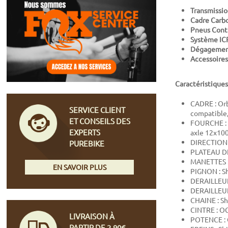
Transmissio
Cadre Carb
Pneus Conti
Système ICR
Dégagemen
Accessoires
Caractéristiques
CADRE : Or
SERVICE CLIENT
compatible,
ET CONSEILS DES
FOURCHE : O
EXPERTS
axle 12x10
DIRECTION 
PUREBIKE
PLATEAU DE
MANETTES :
EN SAVOIR PLUS
PIGNON : S
DERAILLEUR
DERAILLEUR
CHAINE : S
CINTRE : O
LIVRAISON À
POTENCE : 
PARTIR DE 2,90€