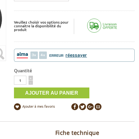
Veuillez choisir vos options pour
Livraison
connaitre la disponibilité du
OFFERTE
produit
3
4
réessayer
ERREUR
Quantité
Quantité
+
-
Ajouter à mes favoris
Fiche technique