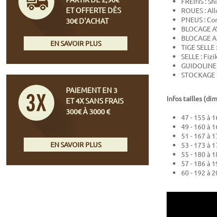
FREINS : Sh
ET OFFERTE DÈS
ROUES : All
PNEUS : Con
30€ D'ACHAT
BLOCAGE AV
BLOCAGE AR
EN SAVOIR PLUS
TIGE SELLE 
SELLE : Fizi
GUIDOLINE :
STOCKAGE :
PAIEMENT EN 3
Infos tailles (di
ET 4X SANS FRAIS
300€ À 3000 €
47 - 155 à 
49 - 160 à 
51 - 167 à 
EN SAVOIR PLUS
53 - 173 à 
55 - 180 à 
57 - 186 à 
60 - 192 à 