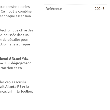
ute pensée pour les
Référence
20245
s. Ce modèle combine
mer chaque ascension
électronique offre des
ine poussée dans un
ier de pédalier pour
eptionnelle à chaque
inental Grand Prix
,
ose d'un
dégagement
 traction et en
les câbles sous la
izik Aliante R5
et la
nce. Enfin, la
Toolbox