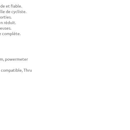
de et fiable.
le de cycliste.
orties.
n réduit.
ueuses.
e complète.
mm, powermeter
 compatible, Thru