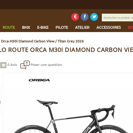
Rechercher
un
produit,
ROUTE
BMX
E-BIKE
PILOTE
ATELIER
ACCESSOIRES
BO
une
marque...
 Orca M30i Diamond Carbon View / Titan Grey 2026
LO ROUTE ORCA M30I DIAMOND CARBON VIEW
0
Avis
Poser une question