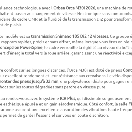
llence technologique avec l'
Orbea Orca M30i 2026
, une machine de ro
ouhaitent passer au changement de vitesse électronique sans compromi
ndaire du cadre OMR et la fluidité de la transmission Di2 pour transfor
 de plaisir.
 ce modèle est sa
transmission Shimano 105 Di2 12 vitesses
. Ce groupe 
apports rapides, précis et sans effort, même lorsque vous êtes en ple
conception PowerSpine
, le cadre verrouille la rigidité au niveau du boît
fert d'énergie total vers la roue arrière, garantissant une réactivité exc
re confort sur les longues distances, l'Orca M30i est doté de pneus
Cont
ur excellent rendement et leur résistance aux crevaisons. Le vélo disp
onter des pneus jusqu'à 32 mm
, une polyvalence idéale pour gagner en
hocs sur les routes dégradées sans perdre en vitesse pure.
t au rendez-vous avec le système
ICR Plus
, qui dissimule soigneusement 
e esthétique épurée et un gain aérodynamique. Côté confort, la selle
F
 carbone assurent une excellente absorption des vibrations haute fréque
 permet de garder l'essentiel sur vous en toute discrétion.