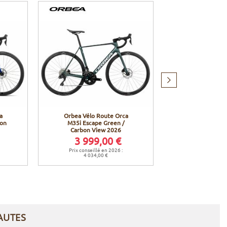
Produit
suivant
a
Orbea Vélo Route Orca
Orbea Vélo R
bon
M35i Escape Green /
M20i Team Esc
Carbon View 2026
Carbon View 
3 999,00 €
4 999
Prix conseillé en 2026 :
Prix conseillé
4 034,00 €
5 034,0
AUTES