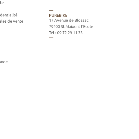
te
dentialité
PUREBIKE
17 Avenue de Blossac
ales de vente
79400
St Maixent l'Ecole
Tél :
09 72 29 11 33
ande