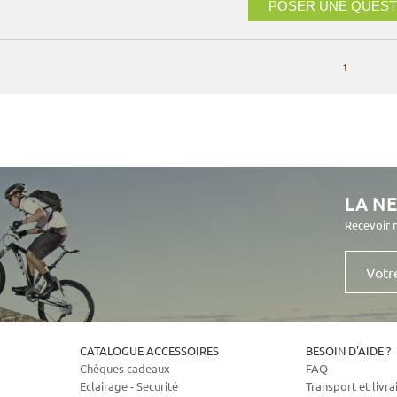
POSER UNE QUEST
1
LA N
Recevoir 
Votre
e-
mail
CATALOGUE ACCESSOIRES
BESOIN D'AIDE ?
Chèques cadeaux
FAQ
Eclairage - Securité
Transport et livra