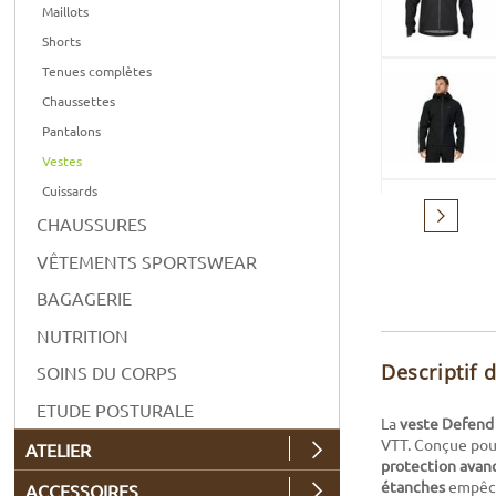
Maillots
Shorts
Tenues complètes
Chaussettes
Pantalons
Vestes
Cuissards
Suivant
CHAUSSURES
VÊTEMENTS SPORTSWEAR
BAGAGERIE
NUTRITION
Descriptif 
SOINS DU CORPS
ETUDE POSTURALE
La
veste Defend
VTT. Conçue pour
ATELIER
protection avan
étanches
empêche
ACCESSOIRES