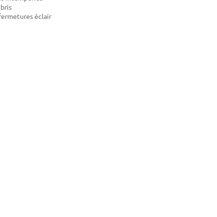
bris
fermetures éclair