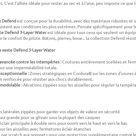
s. C'est l'alliée idéale pour rester au sec et à l'aise, peu importe ce que 
x Defend
est conçue pour la durabilité, avec des matériaux robustes et 
sistent aux conditions les plus extrêmes. Pensée spécifiquement pour l
te Defend 3-Layer Water
est idéale pour tous ceux qui veulent un équip
ur le confort du pilote. Bâtons, pierres, boue... la collection Defend résis
la veste Defend 3-Layer Water
avancée contre les intempéries :
Coutures entièrement scellées et ferm
ur une imperméabilité totale.
exceptionnelle :
Zones stratégiques en Cordura® sur les zones d'usures 
n renforcée pour résister aux chocs durablement.
 modulable :
Aérations zippées sous les aisselles pour réguler la tempéra
 latérales zippées pour garder vos objets de valeur en sécurité
ez grande pour se glisser sous la plupart des casques
lair principale à double sens pour ouvrir vers le haut et vers le bas
ous les aisselles avec fermetures éclair étanches
par scratch aux poignets pour une protection supplémentaire contre l