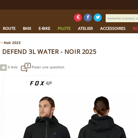
Rechercher
un
produit,
ROUTE
BMX
E-BIKE
PILOTE
ATELIER
ACCESSOIRES
BO
une
marque...
 - Noir 2025
 DEFEND 3L WATER - NOIR 2025
0
Avis
Poser une question