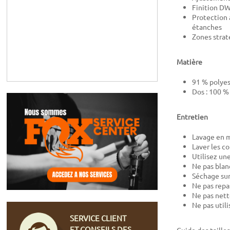
Finition DW
Protection 
étanches
Zones strat
Matière
91 % polyes
Dos : 100 %
Entretien
Lavage en m
Laver les c
Utilisez un
Ne pas blan
Séchage sur 
Ne pas repa
Ne pas nett
Ne pas util
SERVICE CLIENT
ET CONSEILS DES