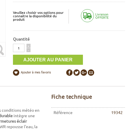
Veuillez choisir vos options pour
Livraison
connaitre la disponibilité du
OFFERTE
produit
Quantité
Quantité
+
-
Ajouter à mes favoris
Fiche technique
res conditions météo en
Référence
19342
durable
intègre une
rmetures éclair
WR repousse l'eau, la