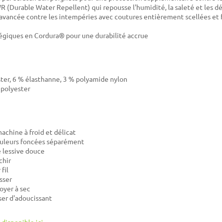
R (Durable Water Repellent) qui repousse l'humidité, la saleté et les dé
avancée contre les intempéries avec coutures entièrement scellées et 
égiques en Cordura® pour une durabilité accrue
ter, 6 % élasthanne, 3 % polyamide nylon
 polyester
achine à froid et délicat
ouleurs foncées séparément
e lessive douce
chir
fil
sser
oyer à sec
iser d'adoucissant