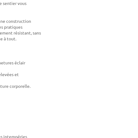
le sentier vous
une construction
es pratiques
ement résistant, sans
te à tout.
etures éclair
élevées et
ture corporelle.
es intempéries