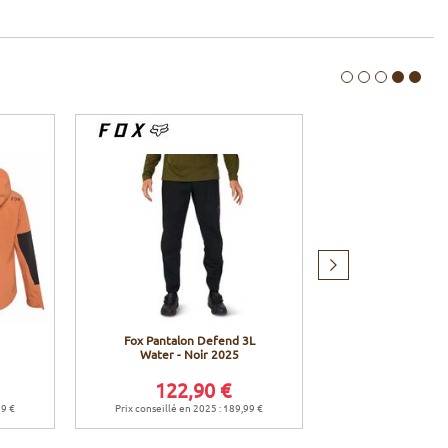
Produit
suivant
Fox Pantalon Defend 3L
Fox Chausset
Water - Noir 2025
Water - No
122,90 €
34,9
99 €
Prix conseillé en 2025 : 189,99 €
Prix conseillé en 