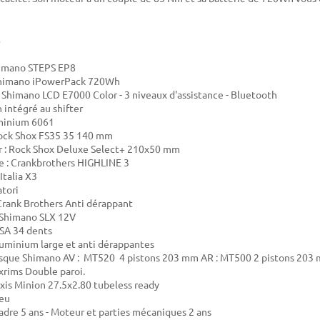
himano STEPS EP8
 Shimano iPowerPack 720Wh
: Shimano LCD E7000 Color - 3 niveaux d'assistance - Bluetooth
 intégré au shifter
uminium 6061
Rock Shox FS35 35 140 mm
r : Rock Shox Deluxe Select+ 210x50 mm
le : Crankbrothers HIGHLINE 3
 Italia X3
atori
Crank Brothers Anti dérappant
: Shimano SLX 12V
FSA 34 dents
luminium large et anti dérappantes
disque Shimano AV : MT520 4 pistons 203 mm AR : MT500 2 pistons 203
exrims Double paroi.
xis Minion 27.5x2.80 tubeless ready
leu
Cadre 5 ans - Moteur et parties mécaniques 2 ans