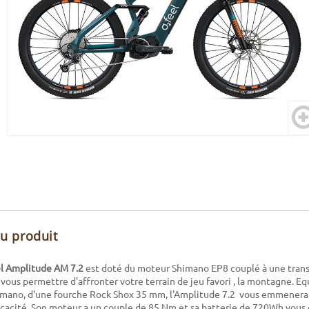
du produit
 Amplitude AM 7.2
est doté du moteur Shimano EP8 couplé à une tran
 vous permettre d'affronter votre terrain de jeu favori , la montagne. Eq
imano, d'une fourche Rock Shox 35 mm, l'Amplitude 7.2 vous emmenera 
icacité. Son moteur a un couple de 85 Nm et sa batterie de 720Wh vous o