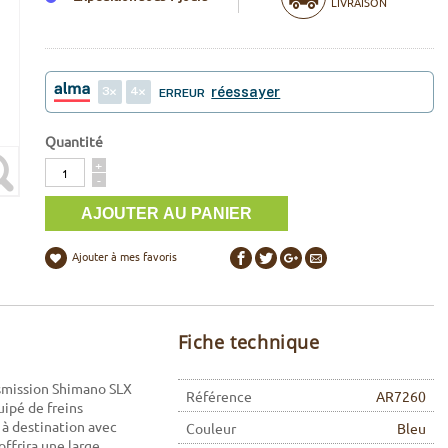
LIVRAISON
3
4
réessayer
ERREUR
Quantité
Quantité
+
-
Ajouter à mes favoris
Fiche technique
smission Shimano SLX
Référence
AR7260
uipé de freins
à destination avec
Couleur
Bleu
ffrira une large