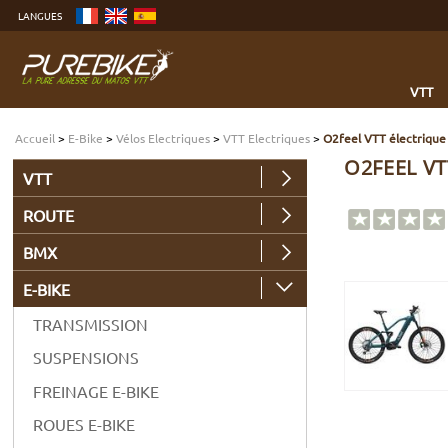
Aller
LANGUES
au
contenu
Aller
au
menu
Aller
à
VTT
la
recherche
Accueil
>
E-Bike
>
Vélos Electriques
>
VTT Electriques
>
O2feel VTT électrique 
O2FEEL VT
VTT
ROUTE
BMX
E-BIKE
TRANSMISSION
SUSPENSIONS
FREINAGE E-BIKE
ROUES E-BIKE