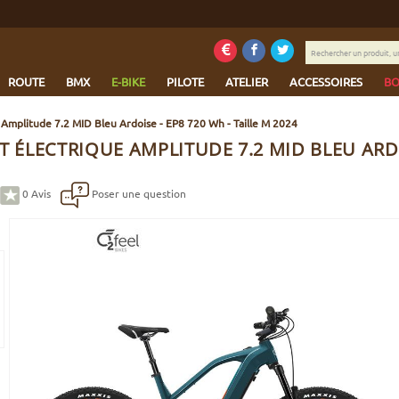
Rechercher
un
produit,
ROUTE
BMX
E-BIKE
PILOTE
ATELIER
ACCESSOIRES
BO
une
marque...
Amplitude 7.2 MID Bleu Ardoise - EP8 720 Wh - Taille M 2024
T ÉLECTRIQUE AMPLITUDE 7.2 MID BLEU ARDOI
0
Avis
Poser une question