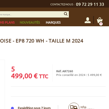
09 72 29 11 33
CONTACTEZ-NOUS :
NS PLANS
NOUVEAUTÉS
MARQUES
0
SE - EP8 720 WH - TAILLE M 2024
5
Réf. AR7260
499,00
€
Prix conseillé en 2024 : 5 499,00 €
TTC
Infos
Expédition sous 7 jours