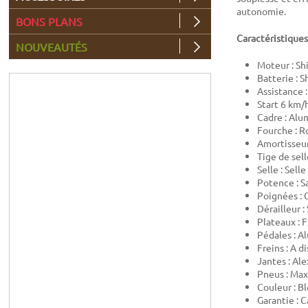
autonomie.
BONS PLANS
Caractéristiques
NOUVEAUTÉS
Moteur : S
Batterie :
Assistance 
Start 6 km/h
Cadre : Al
Fourche : 
Amortisseu
Tige de sel
Selle : Selle
Potence : S
Poignées : 
Dérailleur 
Plateaux : 
Pédales : A
Freins : A 
Jantes : Al
Pneus : Max
Couleur : B
Garantie : 