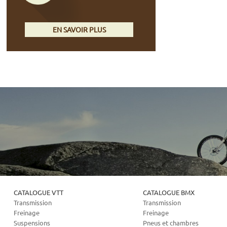
EN SAVOIR PLUS
CATALOGUE VTT
CATALOGUE BMX
Transmission
Transmission
Freinage
Freinage
Suspensions
Pneus et chambres