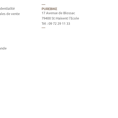
dentialité
PUREBIKE
17 Avenue de Blossac
ales de vente
79400
St Maixent l'Ecole
Tél :
09 72 29 11 33
ande