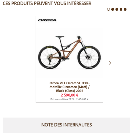
CES PRODUITS PEUVENT VOUS INTÉRESSER
Produit
suivant
Orbea VTT Occam SL H30 -
Orbea
Metallic Cinnamon (Matt) /
Tanzan
Black (Gloss) 2026
2 590,00 €
Prix conseillé en 2026 : 2 634,00 €
Prix con
NOTE DES INTERNAUTES