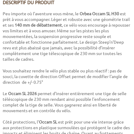
DESCRIPTIF DU PRODUIT
Peu importe où l’aventure vous mène, le
Orbea Occam SL H30
est
prêt à vous accompagner. Léger et robuste avec une géométrie trail
et ses
140 mm de débattement
, ce vélo vous encourage à repousser
vos limites et à vous amuser. Même sur les pistes les plus
mouvementées, la suspension progressive reste souple et
confortable et fonctionne parfaitement. Le design Steep’n’Deep
revu est plus abaissé que jamais, avec la possibilité d’insérer
complètement une tige télescopique de 230 mm sur toutes les
tailles de cadres.
Vous souhaitez rendre le vélo plus stable ou plus réactif : pas de
souci, la cuvette de direction Offset permet de modifier l'angle de
direction de +/- 0.75°
Le
Occam SL 2026
permet d'insérer entièrement une tige de selle
téléscopique de 230 mm rendant ainsi possible l'enfoncement
complet de la tige de selle. Vous gagnerez ainsi en liberté de
mouvements et en contrôle du vélo.
Côté protections, l'
Occam SL
est prêt pour une vie intense grâce
aux protections en plastique surmoulées qui protègent le cadre des
impacts et éliminent les bruits de chaîne. Quant au frottements