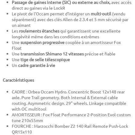
Passage de gaines interne (SIC) ou externe au choix,
avec accès
direct au gaines via le LockR
Le pivot de l'Occam permet d'intégrer un
multi-outil
(vendu
séparément) avec des clés Allen de 2.3.4 et 5 mm sécurisé par
un aimant
Les
roulements étanches
qui garantissent une excellente
longévité même dans les conditions extrêmes
Une
suspension progressive
couplée à un amortisseur Fox
Float
Une
transmission Shimano 12 vitesses
précise et fiable
Une
tige de selle télescopique
Un
cadre garantie à vie
Caractéristiques
CADRE :
Orbea Occam Hydro. Concentric Boost 12x148 rear
axle. Pure Trail geometry. Both Internal & External cable
routing. Asymmetric design. 29" wheels. Linkage compatible
with OC multitool
AMORTISSEUR :
Fox Float Performance 2-Position Evol custom
tune 210x55mm
FOURCHE :
Marzocchi Bomber Z2 140 Rail Remote Push-Lock
QR15x110