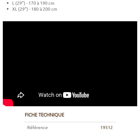
L (29") - 170 à 190 cm
XL (29") - 180 à 200 cm
FICHE TECHNIQUE
Référence
19512