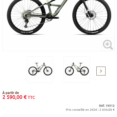
CADRES
ECRANS
SOINS DU CORPS
AUTOCOLLANTS
PURE DAYS
BATTERIES
ETUDE POSTURALE
GOODIES
CADRES E-BIKE
SUPPORTS
MOTEURS
COMMANDES DÉPORTÉES
CABLES ÉLECTRIQUES
Suivant
À partir de
2 590,00
€
TTC
Réf. 19512
Prix conseillé en 2026 : 2 634,00 €