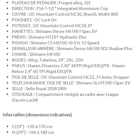
PLATEAU DE PEDALIER :
Forged alloy, 32t
DIRECTION :
FSA 1-1/2" Integrated Aluminium Cup
CINTRE :
OC Mountain Control MC30, Rise20, Width 800
POIGNEES : OC Lock On
POTENCE : OC Mountain Control MC20, 0º
MANETTES :
Shimano Deore M6100 I-Spec EV
FREINS :
Shimano MT201 Hydraulic Disc
PIGNON :
Shimano CS-M6100 10-51t 12-Speed
DERAILLEUR ARRIÈRE :
Shimano Deore M6100 SGS Shadow Plus
CHAINE : Shimano M6100
ROUES :
Alloy, Tubeless, 29", 29c, 32H
PNEUS : Maxxis Dissector 2.40" 60TPI Rigid EXO/TR -
Maxxis
Rekon 2.4" 60 TPI Rigid EXO/TR
TIGE DE SELLE :
OC Mountain Control MC22, 31.6mm, Dropper
TELECOMMANDE TIGE DE SELLE :
Shimano SL-MT500 I-Spec EV
SELLE :
Selle Royal 2058 DRN
STOCKAGE : Compartiment intégré au cadre avec trappe
d'accès LockR
Infos tailles (dimensions indicatives)
S (29") - 150 à 170 cm
M (29") - 160 à 180 cm