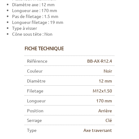
Diamètre axe : 12 mm
Longueur axe : 170 mm
Pas de filetage : 1.5 mm
Longueur filetage : 19 mm
Type à visser
Cône sous tête : Non
FICHE TECHNIQUE
Référence
BB-AX-R12.4
Couleur
Noir
Diamètre
12 mm
Filetage
M12x1.50
Longueur
170 mm
Position
Arrière
Serrage
Clé
Type
Axe traversant