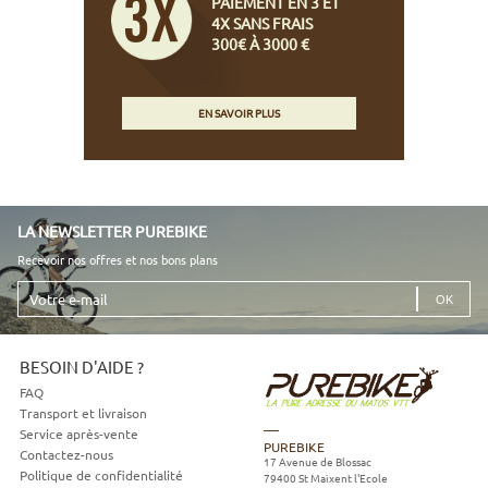
PAIEMENT EN 3 ET
4X SANS FRAIS
300€ À 3000 €
EN SAVOIR PLUS
LA NEWSLETTER PUREBIKE
Recevoir nos offres et nos bons plans
Votre
e-
mail
BESOIN D'AIDE ?
FAQ
Transport et livraison
Service après-vente
PUREBIKE
Contactez-nous
17 Avenue de Blossac
Politique de confidentialité
79400
St Maixent l'Ecole