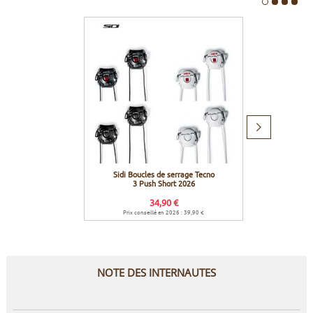
Produit
suivant
Sidi Boucles de serrage Tecno
Sidi 
3 Push Short 2026
34,90 €
Prix conseillé en 2026 : 39,90 €
Prix c
NOTE DES INTERNAUTES