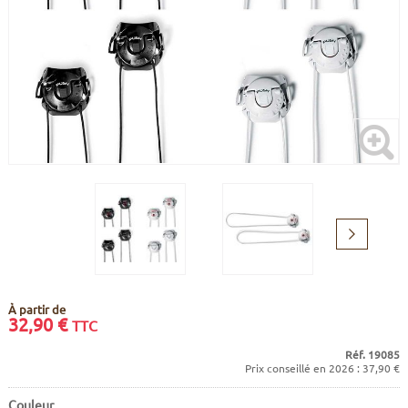
CADRES
ECRANS
SOINS DU CORPS
AUTOCOLLANTS
BATTERIES
ETUDE POSTURALE
GOODIES
CADRES E-BIKE
SUPPORTS
MOTEURS
COMMANDES DÉPORTÉES
Suivant
CABLES ÉLECTRIQUES
À partir de
32,90
€
TTC
Réf. 19085
Prix conseillé en 2026 : 37,90 €
Couleur