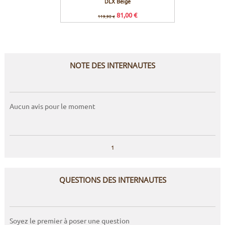
DLX Beige
Mou
81,00 €
119,90 €
Prix co
NOTE DES INTERNAUTES
Aucun avis pour le moment
1
QUESTIONS DES INTERNAUTES
Soyez le premier à poser une question