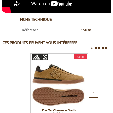
FICHE TECHNIQUE
Référence
15038
CES PRODUITS PEUVENT VOUS INTÉRESSER
-38,90€
Produit
suivant
Five Ten Chaussures Sleuth
Lea