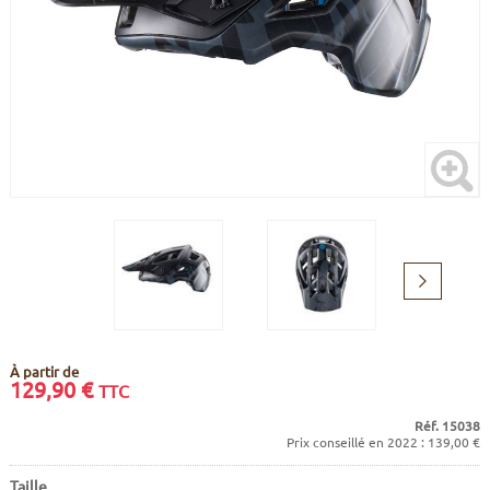
CADRES
ECRANS
SOINS DU CORPS
AUTOCOLLANTS
PURE DAYS
BATTERIES
ETUDE POSTURALE
GOODIES
CADRES E-BIKE
SUPPORTS
MOTEURS
COMMANDES DÉPORTÉES
Suivant
CABLES ÉLECTRIQUES
À partir de
129,90
€
TTC
Réf. 15038
Prix conseillé en 2022 : 139,00 €
Taille