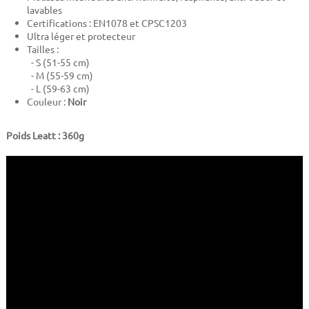
lavables
Certifications : EN1078 et CPSC1203
Ultra léger et protecteur
Tailles :
- S (51-55 cm)
- M (55-59 cm)
- L (59-63 cm)
Couleur :
Noir
Poids Leatt : 360g