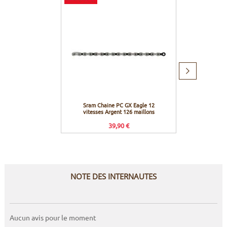
Produit
suivant
Sram Chaine PC GX Eagle 12
Motor
vitesses Argent 126 maillons
co
39,90 €
NOTE DES INTERNAUTES
Aucun avis pour le moment