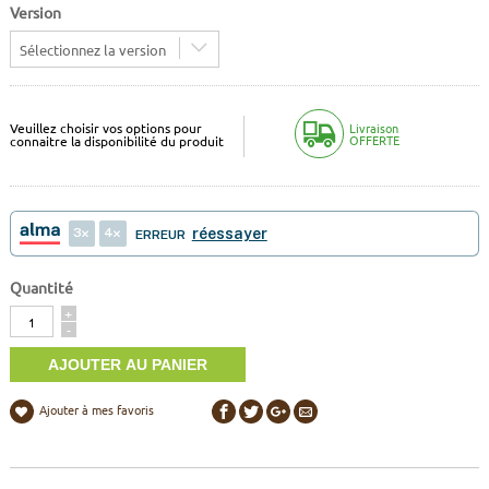
Version
Sélectionnez la version
Veuillez choisir vos options pour
Livraison
OFFERTE
connaitre la disponibilité du produit
3
4
réessayer
ERREUR
Quantité
Quantité
+
-
Ajouter à mes favoris