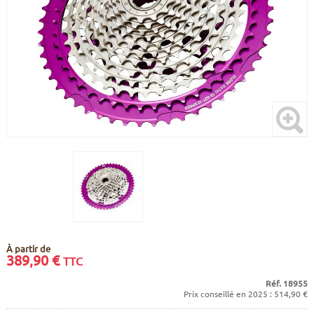
CADRES
ECRANS
SOINS DU CORPS
AUTOCOLLANTS
PURE DAYS
BATTERIES
ETUDE POSTURALE
GOODIES
CADRES E-BIKE
SUPPORTS
MOTEURS
COMMANDES DÉPORTÉES
CABLES ÉLECTRIQUES
À partir de
389,90
€
TTC
Réf. 18955
Prix conseillé en 2025 : 514,90 €