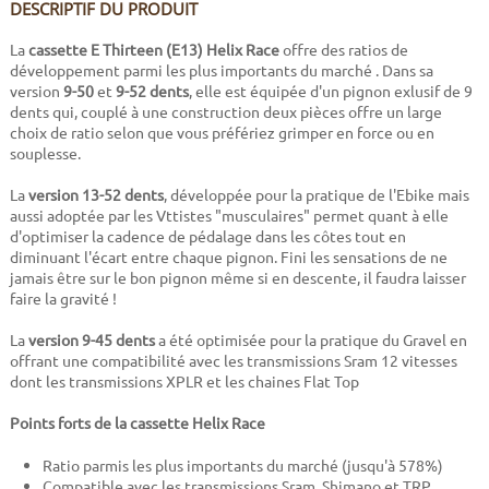
DESCRIPTIF DU PRODUIT
La
cassette E Thirteen (E13) Helix Race
offre des ratios de
développement parmi les plus importants du marché . Dans sa
version
9-50
et
9-52 dents
, elle est équipée d'un pignon exlusif de 9
dents qui, couplé à une construction deux pièces offre un large
choix de ratio selon que vous préfériez grimper en force ou en
souplesse.
La
version 13-52 dents
, développée pour la pratique de l'Ebike mais
aussi adoptée par les Vttistes "musculaires" permet quant à elle
d'optimiser la cadence de pédalage dans les côtes tout en
diminuant l'écart entre chaque pignon. Fini les sensations de ne
jamais être sur le bon pignon même si en descente, il faudra laisser
faire la gravité !
La
version 9-45 dents
a été optimisée pour la pratique du Gravel en
offrant une compatibilité avec les transmissions Sram 12 vitesses
dont les transmissions XPLR et les chaines Flat Top
Points forts de la cassette Helix Race
Ratio parmis les plus importants du marché (jusqu'à 578%)
Compatible avec les transmissions Sram, Shimano et TRP