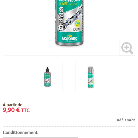
CADRES
ECRANS
SOINS DU CORPS
AUTOCOLLANTS
BATTERIES
ETUDE POSTURALE
GOODIES
CADRES E-BIKE
SUPPORTS
MOTEURS
COMMANDES DÉPORTÉES
CABLES ÉLECTRIQUES
À partir de
9,90
€
TTC
Réf. 18472
Conditionnement