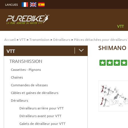
Aller
LANGUES
au
contenu
Aller
au
menu
Aller
à
VTT
la
recherche
Accueil
>
VTT
>
Transmission
>
Dérailleurs
>
Pièces détachées pour dérailleurs
SHIMANO 
VTT
TRANSMISSION
Cassettes - Pignons
Chaines
Commandes de vitesses
Câbles et gaines de dérailleurs
Dérailleurs
Dérailleurs arrière pour VTT
Dérailleurs avant pour VTT
Galets de dérailleur pour VTT