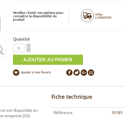
Veuillez choisir vos options pour
Infos
connaitre la disponibilité du
LIVRAISON
produit
Quantité
Quantité
+
-
Ajouter à mes favoris
Fiche technique
 et est disponible en
Référence
10185
hape moyenne (GS)