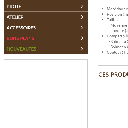
PILOTE
Matériau :
Position : I
ATELIER
Tailles :
- Moyenne 
ACCESSOIRES
- Longue (
Compatibilit
BONS PLANS
- Shimano
- Shimano 
NOUVEAUTÉS
Couleur : No
CES PROD