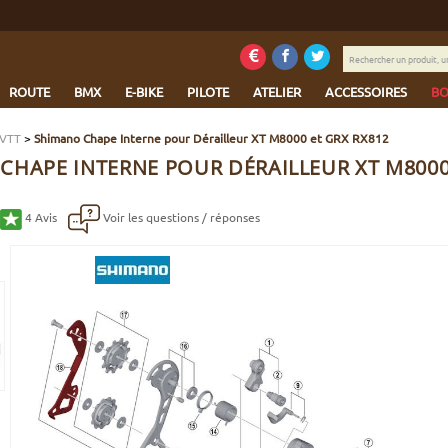
Rechercher
un
produit,
ROUTE
BMX
E-BIKE
PILOTE
ATELIER
ACCESSOIRES
BO
une
marque...
 VTT
>
Shimano Chape Interne pour Dérailleur XT M8000 et GRX RX812
CHAPE INTERNE POUR DÉRAILLEUR XT M8000
4
Avis
Voir les questions / réponses