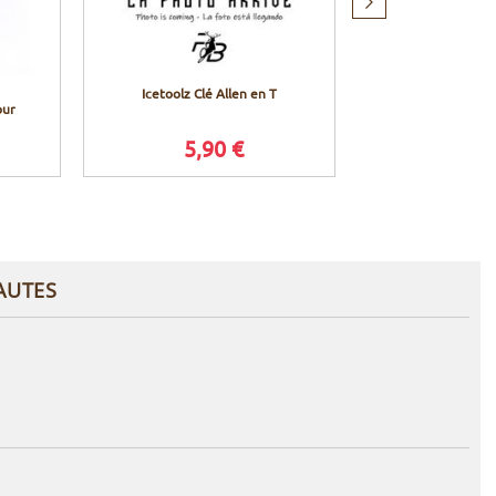
Produit
suivant
Icetoolz Clé Allen en T
Shimano Dérail
our
XT M8000 Sh
vitess
5,90 €
94,9
AUTES