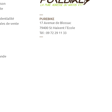
ison
te
dentialité
PUREBIKE
17 Avenue de Blossac
ales de vente
79400
St Maixent l'Ecole
Tél :
09 72 29 11 33
ande