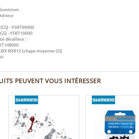
 Aluminium
ntérieur
(GS) - Y5RT09000
SGS) - Y5RT10000
é dérailleur :
 XT M8000
GRX RX812 (chape moyenne GS)
ir
UITS PEUVENT VOUS INTÉRESSER