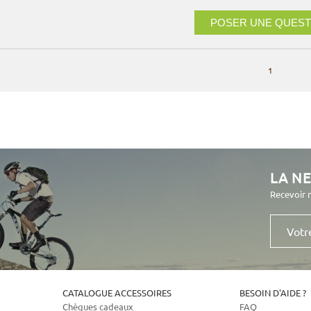
POSER UNE QUEST
1
LA N
Recevoir 
Votre
e-
mail
CATALOGUE ACCESSOIRES
BESOIN D'AIDE ?
Chèques cadeaux
FAQ