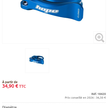
CADRES
ECRANS
SOINS DU CORPS
AUTOCOLLANTS
BATTERIES
ETUDE POSTURALE
GOODIES
CADRES E-BIKE
SUPPORTS
MOTEURS
COMMANDES DÉPORTÉES
CABLES ÉLECTRIQUES
À partir de
34,90
€
TTC
Réf. 18420
Prix conseillé en 2026 : 36,50 €
Diamètre