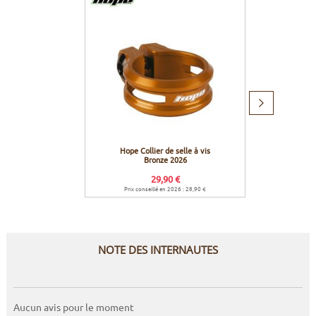
Produit
suivant
Hope Collier de selle à vis
Hope
Bronze 2026
serrag
29,90 €
Prix conseillé en 2026 : 28,90 €
Prix c
NOTE DES INTERNAUTES
Aucun avis pour le moment