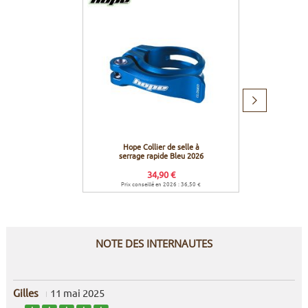
Produit
suivant
Hope Collier de selle à
Hope C
serrage rapide Bleu 2026
34,90 €
Prix conseillé en 2026 : 36,50 €
Prix c
NOTE DES INTERNAUTES
Gilles
11 mai 2025