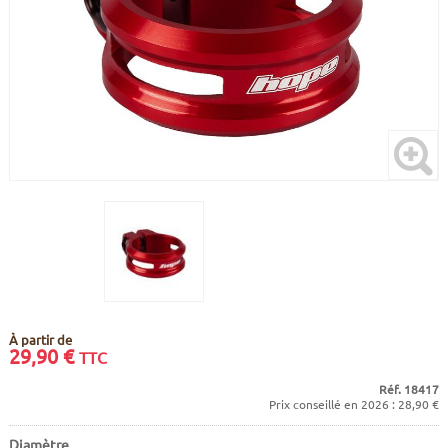
CADRES
ECRANS
SOINS DU CORPS
AUTOCOLLANTS
PURE DAYS
BATTERIES
ETUDE POSTURALE
GOODIES
CADRES E-BIKE
SUPPORTS
MOTEURS
COMMANDES DÉPORTÉES
CABLES ÉLECTRIQUES
À partir de
29,90
€
TTC
Réf. 18417
Prix conseillé en 2026 : 28,90 €
Diamètre