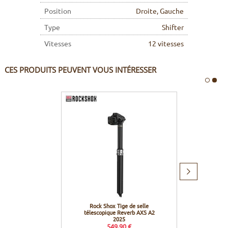
Position
Droite, Gauche
Type
Shifter
Vitesses
12 vitesses
CES PRODUITS PEUVENT VOUS INTÉRESSER
Produit
suivant
Rock Shox Tige de selle
Rock
télescopique Reverb AXS A2
600h/3
2025
549,90 €