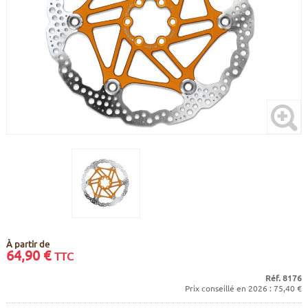
CADRES
ECRANS
SOINS DU CORPS
AUTOCOLLANTS
BATTERIES
ETUDE POSTURALE
GOODIES
CADRES E-BIKE
SUPPORTS
MOTEURS
COMMANDES DÉPORTÉES
CABLES ÉLECTRIQUES
À partir de
64,90
€
TTC
Réf. 8176
Prix conseillé en 2026 : 75,40 €