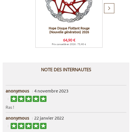
Produit
suivant
Hope Disque Flottant Rouge
Hope 
(Nouvelle génération) 2026
Postm
+43
64,90 €
Prix conseillé en 2026 : 75,40 €
Prix c
NOTE DES INTERNAUTES
anonymous
4 novembre 2023
Ras !
anonymous
22 janvier 2022