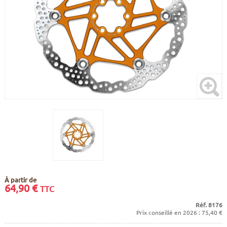
CADRES
ECRANS
SOINS DU CORPS
AUTOCOLLANTS
BATTERIES
ETUDE POSTURALE
GOODIES
CADRES E-BIKE
SUPPORTS
MOTEURS
COMMANDES DÉPORTÉES
CABLES ÉLECTRIQUES
À partir de
64,90
€
TTC
Réf. 8176
Prix conseillé en 2026 : 75,40 €