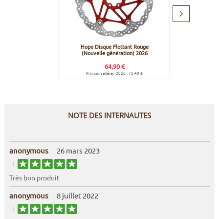
Produit
suivant
Hope Disque Flottant Rouge
Hope 
(Nouvelle génération) 2026
Postm
+43
64,90 €
Prix conseillé en 2026 : 75,40 €
Prix c
NOTE DES INTERNAUTES
anonymous
26 mars 2023
Très bon produit
anonymous
8 juillet 2022