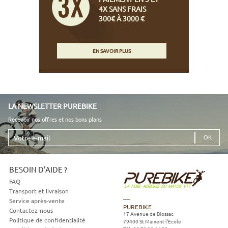
4X SANS FRAIS
300€ À 3000 €
EN SAVOIR PLUS
LA NEWSLETTER PUREBIKE
Recevoir nos offres et nos bons plans
Votre
e-
mail
BESOIN D'AIDE ?
FAQ
Transport et livraison
Service après-vente
PUREBIKE
Contactez-nous
17 Avenue de Blossac
Politique de confidentialité
79400
St Maixent l'Ecole