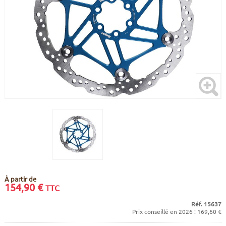
CADRES
ECRANS
SOINS DU CORPS
AUTOCOLLANTS
PURE DAYS
BATTERIES
ETUDE POSTURALE
GOODIES
CADRES E-BIKE
SUPPORTS
MOTEURS
COMMANDES DÉPORTÉES
CABLES ÉLECTRIQUES
À partir de
154,90
€
TTC
Réf. 15637
Prix conseillé en 2026 : 169,60 €