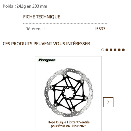
Poids : 242g en 203 mm
FICHE TECHNIQUE
Référence
15637
CES PRODUITS PEUVENT VOUS INTÉRESSER
Produit
suivant
Hope Disque Flottant Ventilé
Hope Pl
pour frein V4 - Noir 2026
étr