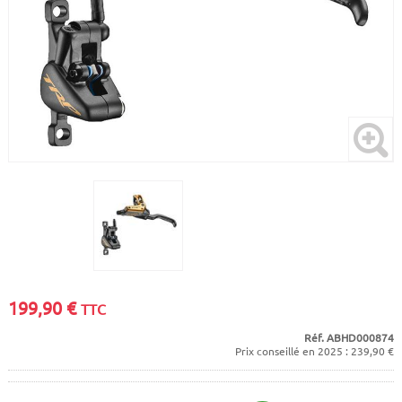
CADRES
ECRANS
SOINS DU CORPS
AUTOCOLLANTS
PURE DAYS
BATTERIES
ETUDE POSTURALE
GOODIES
CADRES E-BIKE
SUPPORTS
MOTEURS
COMMANDES DÉPORTÉES
CABLES ÉLECTRIQUES
199,90
€
TTC
Réf. ABHD000874
Prix conseillé en 2025 : 239,90 €