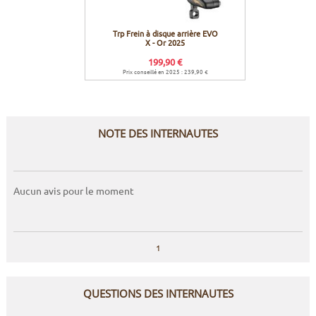
Trp Frein à disque arrière EVO
Trp D
X - Or 2025
199,90 €
Prix conseillé en 2025 : 239,90 €
Prix c
NOTE DES INTERNAUTES
Aucun avis pour le moment
1
QUESTIONS DES INTERNAUTES