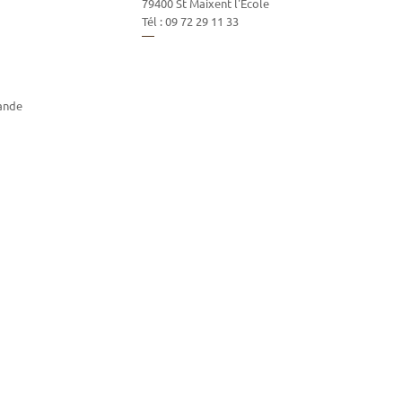
79400
St Maixent l'Ecole
Tél :
09 72 29 11 33
ande