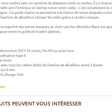
vous rouliez avec un système de plateaux ronds ou ovales, il y a toujour
aille vers l'intérieur et vienne ruiner votre cadre . C'est notamment le 
agne . Ce guide chaine va permettre à la chaine de rester plaquée contre 
s fixations de dérailleur à braser du cadre grâce à sa tête conique.
la majorité des autres marques, le chain catcher Absolute Black est aju
ace entre le guide et le petit plateau.
 Aluminium 7075 T6 usiné / Vis M5 en acier inox
nodisation type II
e route
avec tous les cadres dotés de fixation de dérailleur avant à braser
é sur 6 mm
ris, Rouge, Noir
tion
UITS PEUVENT VOUS INTÉRESSER