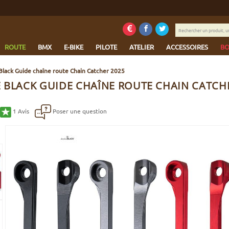
Rechercher
un
produit,
ROUTE
BMX
E-BIKE
PILOTE
ATELIER
ACCESSOIRES
BO
une
marque...
Black Guide chaîne route Chain Catcher 2025
 BLACK GUIDE CHAÎNE ROUTE CHAIN CATCH
1
Avis
Poser une question