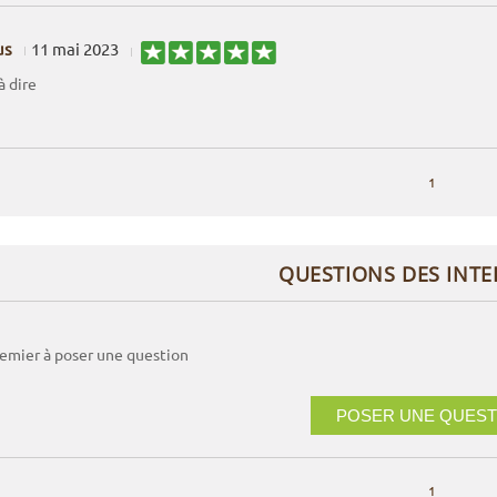
us
11 mai 2023
à dire
1
QUESTIONS DES INT
remier à poser une question
POSER UNE QUEST
1