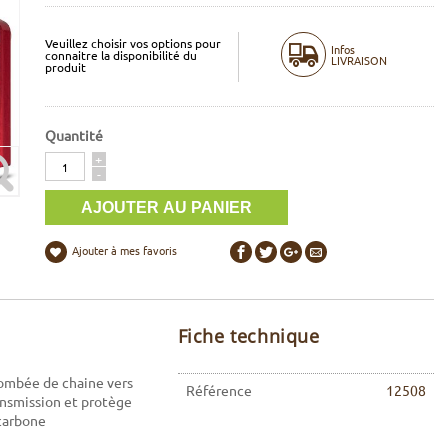
Veuillez choisir vos options pour
Infos
connaitre la disponibilité du
LIVRAISON
produit
Quantité
Quantité
+
-
Ajouter à mes favoris
Fiche technique
tombée de chaine vers
Référence
12508
ransmission et protège
 carbone