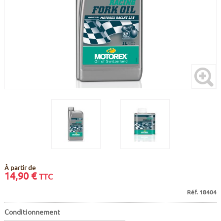
CADRES
ECRANS
SOINS DU CORPS
AUTOCOLLANTS
BATTERIES
ETUDE POSTURALE
GOODIES
CADRES E-BIKE
SUPPORTS
MOTEURS
COMMANDES DÉPORTÉES
CABLES ÉLECTRIQUES
À partir de
14,90
€
TTC
Réf. 18404
Conditionnement