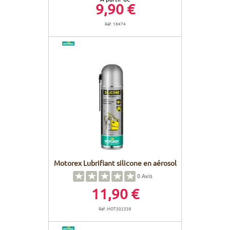
9,90 €
Réf. 18474
Motorex Lubrifiant silicone en aérosol
0
Avis
11,90 €
Réf. MOT302339