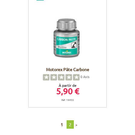
Motorex Pâte Carbone
0
Avis
À partir de
5,90 €
Réf. 18455
1
2
>