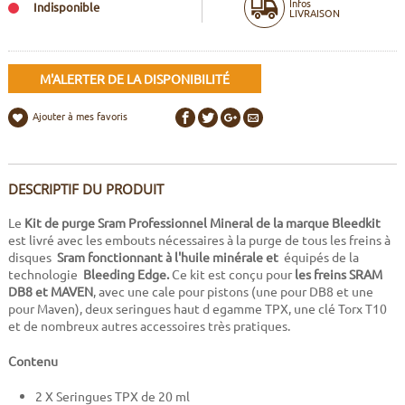
Infos
Indisponible
LIVRAISON
M'ALERTER DE LA DISPONIBILITÉ
Ajouter à mes favoris
DESCRIPTIF DU PRODUIT
Le
Kit de purge Sram
Professionnel
Mineral de la marque Bleedkit
est livré avec les embouts nécessaires à la purge de tous les freins à
disques
Sram fonctionnant à l'huile minérale et
équipés de la
technologie
Bleeding Edge.
Ce kit est conçu pour
les freins SRAM
DB8 et MAVEN
, avec une cale pour pistons (une pour DB8 et une
pour Maven), deux seringues haut d egamme TPX, une clé Torx T10
et de nombreux autres accessoires très pratiques.
Contenu
2 X Seringues TPX de 20 ml