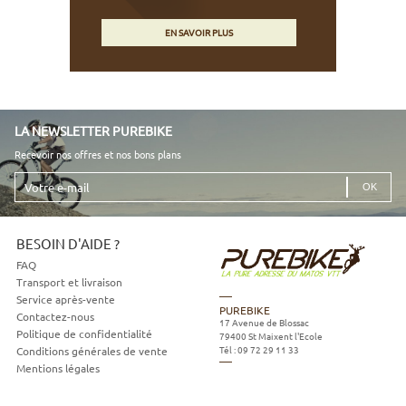
EN SAVOIR PLUS
LA NEWSLETTER PUREBIKE
Recevoir nos offres et nos bons plans
Votre
e-
mail
BESOIN D'AIDE ?
FAQ
Transport et livraison
Service après-vente
PUREBIKE
Contactez-nous
17 Avenue de Blossac
Politique de confidentialité
79400
St Maixent l'Ecole
Tél :
09 72 29 11 33
Conditions générales de vente
Mentions légales