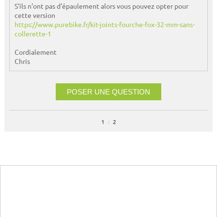
S'ils n'ont pas d'épaulement alors vous pouvez opter pour
cette version
https://www.purebike.fr/kit-joints-fourche-fox-32-mm-sans-
collerette-1
Cordialement
Chris
POSER UNE QUESTION
1
2