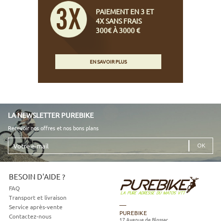
PAIEMENT EN 3 ET
4X SANS FRAIS
300€ À 3000 €
EN SAVOIR PLUS
LA NEWSLETTER PUREBIKE
Recevoir nos offres et nos bons plans
Votre
e-
mail
BESOIN D'AIDE ?
FAQ
Transport et livraison
Service après-vente
PUREBIKE
Contactez-nous
17 Avenue de Blossac