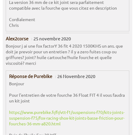
La version 36 mm de ce kit joint sera parfaitement
compatible avec la fourche que vous citez en description
Cordialement
Chris
Alex2corse
25 novembre 2020
Bonjour j ai une fox factorY 36 fit 4 2020 1500KMS un ans. que
doit je prevoir pour un entretien ? il y a zero fuites coup ou
griffures? joint? huile cartouche?huile fourche et quelle
viscosité? merci
Réponse de Purebike
26 Novembre 2020
Bonjour
Pour l'entretien de votre fourche 36 Float FIT 4 il vous faudra
un kit joint
https://www.purebike.fr/fr/vtt-f1/suspensions-f70/kits-joints-
suspension-f75/fox-racing-shox-kit-joints-basse-friction-pour-
fourches-36-mm-a820.html