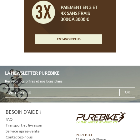
PAIEMENT EN 3 ET
4X SANS FRAIS
300€ À 3000 €
EN SAVOIR PLUS
LA NEWSLETTER PUREBIKE
Recevoir nos offres et nos bons plans
Votre
e-
mail
BESOIN D'AIDE ?
FAQ
Transport et livraison
Service après-vente
PUREBIKE
Contactez-nous
17 Avenue de Blossac