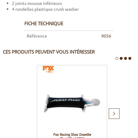
2 joints mousse inférieurs
4 rondelles plastique crush washer
FICHE TECHNIQUE
Référence
9056
CES PRODUITS PEUVENT VOUS INTÉRESSER
Produit
suivant
Fox Racing Shox Dosette
Fox R