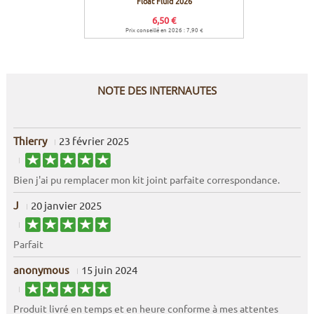
Float Fluid 2026
lubrific
6,50 €
Prix conseillé en 2026 : 7,90 €
Prix c
NOTE DES INTERNAUTES
Thierry
23 février 2025
Bien j'ai pu remplacer mon kit joint parfaite correspondance.
J
20 janvier 2025
Parfait
anonymous
15 juin 2024
Produit livré en temps et en heure conforme à mes attentes