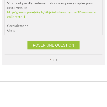
S'ils n'ont pas d'épaulement alors vous pouvez opter pour
cette version
https://www.purebike.fr/kit-joints-fourche-fox-32-mm-sans-
collerette-1
Cordialement
Chris
POSER UNE QUESTION
1
2