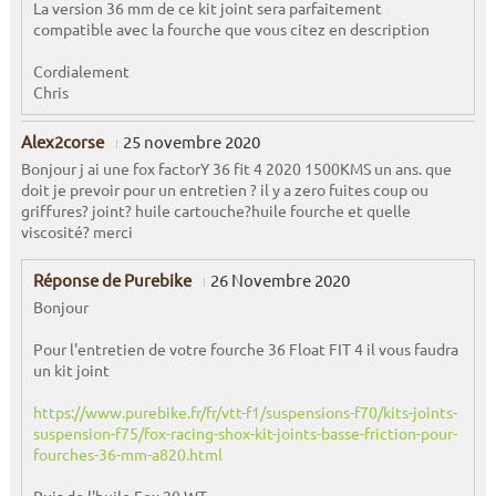
La version 36 mm de ce kit joint sera parfaitement
compatible avec la fourche que vous citez en description
Cordialement
Chris
Alex2corse
25 novembre 2020
Bonjour j ai une fox factorY 36 fit 4 2020 1500KMS un ans. que
doit je prevoir pour un entretien ? il y a zero fuites coup ou
griffures? joint? huile cartouche?huile fourche et quelle
viscosité? merci
Réponse de Purebike
26 Novembre 2020
Bonjour
Pour l'entretien de votre fourche 36 Float FIT 4 il vous faudra
un kit joint
https://www.purebike.fr/fr/vtt-f1/suspensions-f70/kits-joints-
suspension-f75/fox-racing-shox-kit-joints-basse-friction-pour-
fourches-36-mm-a820.html