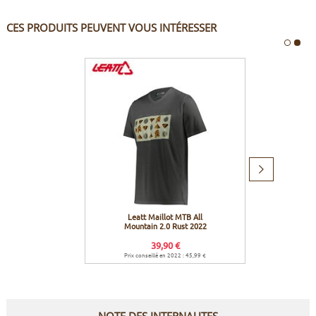
CES PRODUITS PEUVENT VOUS INTÉRESSER
Produit
suivant
Leatt Maillot MTB All
Leatt 
Mountain 2.0 Rust 2022
39,90 €
Prix conseillé en 2022 : 45,99 €
Prix co