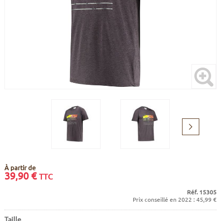
CADRES
ECRANS
SOINS DU CORPS
AUTOCOLLANTS
BATTERIES
ETUDE POSTURALE
GOODIES
CADRES E-BIKE
SUPPORTS
MOTEURS
COMMANDES DÉPORTÉES
Suivant
CABLES ÉLECTRIQUES
À partir de
39,90
€
TTC
Réf. 15305
Prix conseillé en 2022 : 45,99 €
Taille