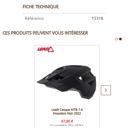
FICHE TECHNIQUE
Référence
15318
CES PRODUITS PEUVENT VOUS INTÉRESSER
Produit
suivant
Leatt Casque MTB 1.0
Leatt 
Mountain Noir 2022
4.0
67,90 €
Prix conseillé en 2022 : 69,99 €
Prix co