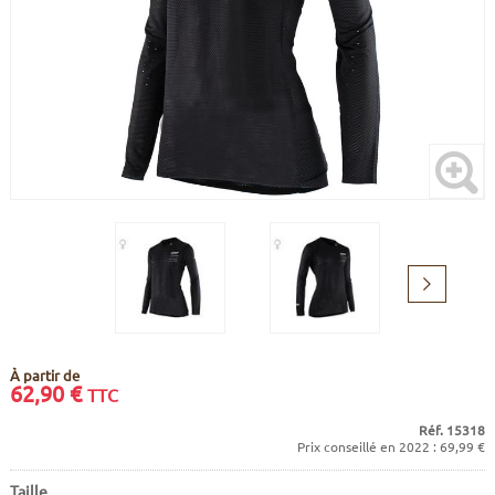
CADRES
ECRANS
SOINS DU CORPS
AUTOCOLLANTS
BATTERIES
ETUDE POSTURALE
GOODIES
CADRES E-BIKE
SUPPORTS
MOTEURS
COMMANDES DÉPORTÉES
Suivant
CABLES ÉLECTRIQUES
À partir de
62,90
€
TTC
Réf. 15318
Prix conseillé en 2022 : 69,99 €
Taille